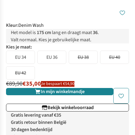
Kleur
:
Denim Wash
Het model is
175 cm
lang en draagt maat
36
.
Valt normaal. Kies je gebruikelijke maat.
Kies je maat:
EU 34
EU 36
EU 38
EU 40
EU 42
€89,90
€35,00
Je bespaart €54,90
In mijn winkelmandje
Bekijk winkelvoorraad
Gratis levering vanaf €35
Gratis retour binnen België
30 dagen bedenktijd