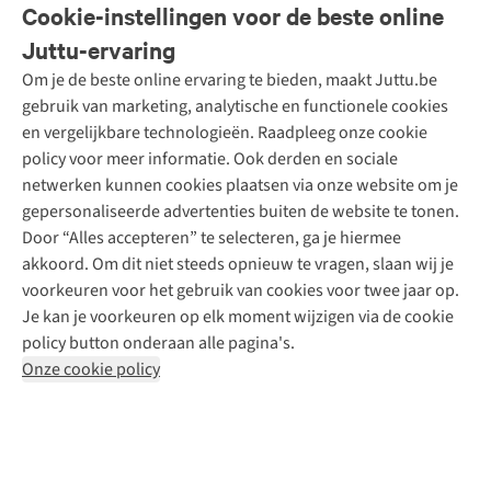
Veelgestelde vragen
Cookie-instellingen voor de beste online
Onze diensten
Bestellen
Juttu-ervaring
Betalen
Tweedehands - ReJUsed
Om je de beste online ervaring te bieden, maakt Juttu.be
Juttu
10% studentenkorting
Kledingatelier
gebruik van marketing, analytische en functionele cookies
Klarna - achteraf betalen
Personal shopping
Over ons
en vergelijkbare technologieën. Raadpleeg onze cookie
Levering
Merken
Textielbox
Juttu Friends
policy voor meer informatie. Ook derden en sociale
Retourneren
Events / workshops
Inspiratie
netwerken kunnen cookies plaatsen via onze website om je
Nathalie Vleeschouwer
Bestelling herroepen
Werken bij Juttu
gepersonaliseerde advertenties buiten de website te tonen.
Selected dames
Garantie
Meld je aan voor de nieuwsbrief
Onze winkels
Door “Alles accepteren” te selecteren, ga je hiermee
HKLiving
Contact
akkoord. Om dit niet steeds opnieuw te vragen, slaan wij je
De wereld van Juttu
Dickies
Follow us
voorkeuren voor het gebruik van cookies voor twee jaar op.
Verantwoord ondernemen
Sessùn
Je kan je voorkeuren op elk moment wijzigen via de cookie
Toegankelijkheidsverklaring
Strom
policy button onderaan alle pagina's.
O My Bag
Onze cookie policy
Revolution
Disclaimer
Privacy Policy
Algemene voorwaarden
YAS
Cookie Policy
Four Roses
Retail Concepts N.V.,
Smallandlaan 9,
2660 Hoboken