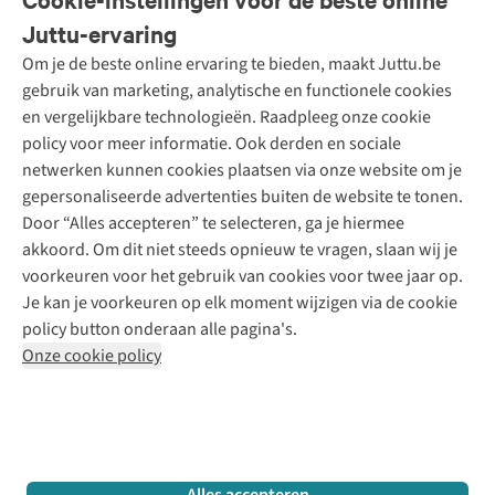
Onze diensten
Bestellen
Juttu-ervaring
Betalen
Tweedehands - ReJUsed
Om je de beste online ervaring te bieden, maakt Juttu.be
Juttu
10% studentenkorting
Kledingatelier
gebruik van marketing, analytische en functionele cookies
Klarna - achteraf betalen
Personal shopping
Over ons
en vergelijkbare technologieën. Raadpleeg onze cookie
Levering
Merken
Textielbox
Juttu Friends
policy voor meer informatie. Ook derden en sociale
Retourneren
Events / workshops
Inspiratie
netwerken kunnen cookies plaatsen via onze website om je
Nathalie Vleeschouwer
Bestelling herroepen
Werken bij Juttu
gepersonaliseerde advertenties buiten de website te tonen.
Selected dames
Garantie
Meld je aan voor de nieuwsbrief
Onze winkels
Door “Alles accepteren” te selecteren, ga je hiermee
HKLiving
Contact
akkoord. Om dit niet steeds opnieuw te vragen, slaan wij je
De wereld van Juttu
Dickies
Follow us
voorkeuren voor het gebruik van cookies voor twee jaar op.
Verantwoord ondernemen
Sessùn
Je kan je voorkeuren op elk moment wijzigen via de cookie
Toegankelijkheidsverklaring
Strom
policy button onderaan alle pagina's.
O My Bag
Onze cookie policy
Revolution
Disclaimer
Privacy Policy
Algemene voorwaarden
YAS
Cookie Policy
Four Roses
Retail Concepts N.V.,
Smallandlaan 9,
2660 Hoboken
team@juttu.be
+32 (0)3 828 30 15