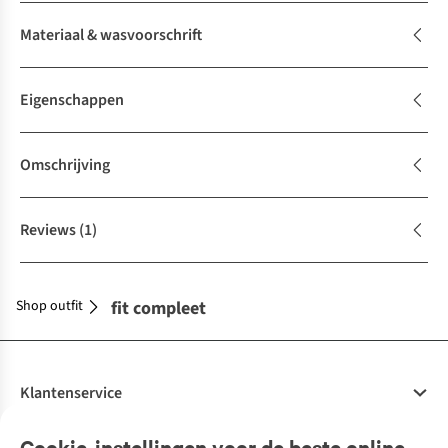
Materiaal & wasvoorschrift
Eigenschappen
Omschrijving
Reviews
(1)
Shop outfit
Maak je outfit compleet
Klantenservice
Veelgestelde vragen
Cookie-instellingen voor de beste online