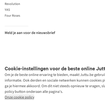
Revolution
YAS
Four Roses
Meld je aan voor de nieuwsbrief
Cookie-instellingen voor de beste online Jut
Om je de beste online ervaring te bieden, maakt Juttu.be gebru
Retail Concepts
informatie. Ook derden en sociale netwerken kunnen cookies pla
N.V.,
ga je hiermee akkoord. Om dit niet steeds opnieuw te vragen, sl
Smallandlaan
policy button onderaan alle pagina's.
9, 2660
Onze cookie policy
Hoboken