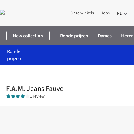
Onze winkels
Jobs
NL
New collection
Ronde prijzen
Dames
Heren
Ronde
prijzen
Home
Dames
Kleding
Broeken
Jeans Fauve
F.A.M.
Jeans Fauve
1 review