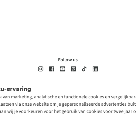
Follow us
tu-ervaring
Disclaimer
Privacy Policy
Algemene voorwaarden
Cookie Policy
ik van marketing, analytische en functionele cookies en vergelijkb
atsen via onze website om je gepersonaliseerde advertenties buite
aan wij je voorkeuren voor het gebruik van cookies voor twee jaar 