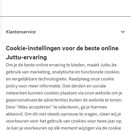
beschikbaar
beschikbaar
beschikbaar
Klantenservice
Veelgestelde vragen
Cookie-instellingen voor de beste online
Onze diensten
Bestellen
Juttu-ervaring
Betalen
Tweedehands - ReJUsed
Om je de beste online ervaring te bieden, maakt Juttu.be
Juttu
10% studentenkorting
Kledingatelier
gebruik van marketing, analytische en functionele cookies
Klarna - achteraf betalen
Personal shopping
Over ons
en vergelijkbare technologieën. Raadpleeg onze cookie
Levering
Merken
Textielbox
Juttu Friends
policy voor meer informatie. Ook derden en sociale
Retourneren
Events / workshops
Inspiratie
netwerken kunnen cookies plaatsen via onze website om je
Nathalie Vleeschouwer
Bestelling herroepen
Werken bij Juttu
gepersonaliseerde advertenties buiten de website te tonen.
Selected dames
Garantie
Meld je aan voor de nieuwsbrief
Onze winkels
Door “Alles accepteren” te selecteren, ga je hiermee
HKLiving
Contact
akkoord. Om dit niet steeds opnieuw te vragen, slaan wij je
De wereld van Juttu
Dickies
Follow us
voorkeuren voor het gebruik van cookies voor twee jaar op.
Verantwoord ondernemen
Sessùn
Je kan je voorkeuren op elk moment wijzigen via de cookie
Toegankelijkheidsverklaring
Strom