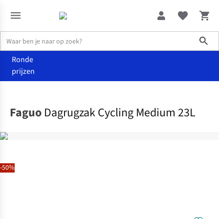
Sho
Ronde
prijzen
Accessoires
Rugzakken
Faguo
Dagrugzak Cycling Medium 23L
-50%