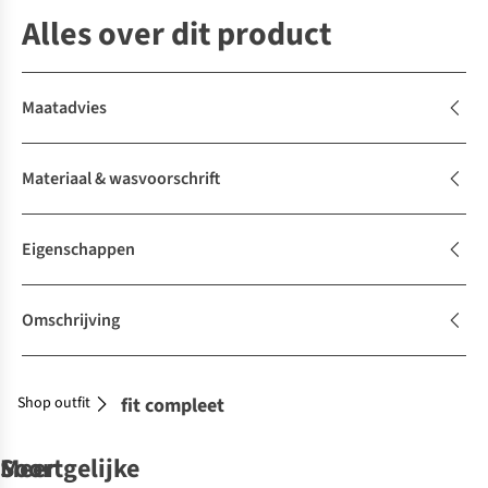
Alles over dit product
Maatadvies
Materiaal & wasvoorschrift
Eigenschappen
Omschrijving
Shop outfit
Maak je outfit compleet
Soortgelijke
Meer