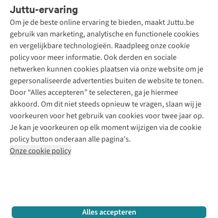
Juttu-ervaring
Betalen
Tweedehands - ReJUsed
Om je de beste online ervaring te bieden, maakt Juttu.be
Juttu
10% studentenkorting
Kledingatelier
gebruik van marketing, analytische en functionele cookies
Klarna - achteraf betalen
Personal shopping
Over ons
en vergelijkbare technologieën. Raadpleeg onze cookie
Levering
Merken
Textielbox
Juttu Friends
policy voor meer informatie. Ook derden en sociale
Retourneren
Events / workshops
Inspiratie
netwerken kunnen cookies plaatsen via onze website om je
Nathalie Vleeschouwer
Bestelling herroepen
Werken bij Juttu
gepersonaliseerde advertenties buiten de website te tonen.
Selected dames
Garantie
Meld je aan voor de nieuwsbrief
Onze winkels
Door “Alles accepteren” te selecteren, ga je hiermee
HKLiving
Contact
akkoord. Om dit niet steeds opnieuw te vragen, slaan wij je
De wereld van Juttu
Dickies
Follow us
voorkeuren voor het gebruik van cookies voor twee jaar op.
Verantwoord ondernemen
Sessùn
Je kan je voorkeuren op elk moment wijzigen via de cookie
Toegankelijkheidsverklaring
Strom
policy button onderaan alle pagina's.
O My Bag
Onze cookie policy
Revolution
Disclaimer
Privacy Policy
Algemene voorwaarden
YAS
Cookie Policy
Four Roses
Retail Concepts N.V.,
Smallandlaan 9,
2660 Hoboken
team@juttu.be
+32 (0)3 828 30 15
Alles accepteren