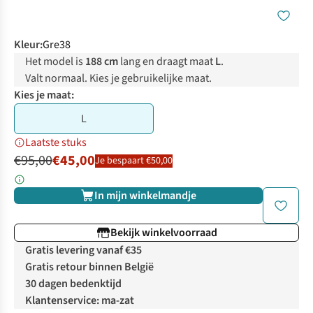
Kleur
:
Gre38
Het model is
188 cm
lang en draagt maat
L
.
Valt normaal. Kies je gebruikelijke maat.
Kies je maat:
L
Laatste stuks
€95,00
€45,00
Je bespaart €50,00
In mijn winkelmandje
Bekijk winkelvoorraad
Gratis levering vanaf €35
Gratis retour binnen België
30 dagen bedenktijd
Klantenservice: ma-zat