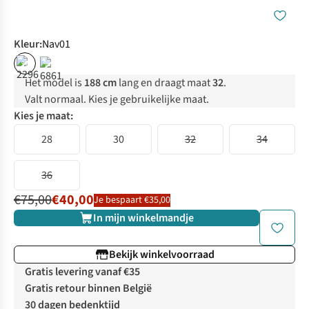
Kleur
:
Nav01
%
%
Het model is
188 cm
lang en draagt maat
32
.
Valt normaal. Kies je gebruikelijke maat.
Kies je maat:
28
30
32
34
36
€75,00
€40,00
Je bespaart €35,00
In mijn winkelmandje
Bekijk winkelvoorraad
Gratis levering vanaf €35
Gratis retour binnen België
30 dagen bedenktijd