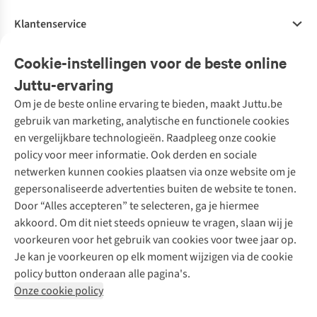
Klantenservice
Veelgestelde vragen
Cookie-instellingen voor de beste online
Onze diensten
Bestellen
Juttu-ervaring
Betalen
Tweedehands - ReJUsed
Om je de beste online ervaring te bieden, maakt Juttu.be
Juttu
10% studentenkorting
Kledingatelier
gebruik van marketing, analytische en functionele cookies
Klarna - achteraf betalen
Personal shopping
Over ons
en vergelijkbare technologieën. Raadpleeg onze cookie
Levering
Merken
Textielbox
Juttu Friends
policy voor meer informatie. Ook derden en sociale
Retourneren
Events / workshops
Inspiratie
netwerken kunnen cookies plaatsen via onze website om je
Nathalie Vleeschouwer
Bestelling herroepen
Werken bij Juttu
gepersonaliseerde advertenties buiten de website te tonen.
Selected dames
Garantie
Meld je aan voor de nieuwsbrief
Onze winkels
Door “Alles accepteren” te selecteren, ga je hiermee
HKLiving
Contact
akkoord. Om dit niet steeds opnieuw te vragen, slaan wij je
De wereld van Juttu
Dickies
Follow us
voorkeuren voor het gebruik van cookies voor twee jaar op.
Verantwoord ondernemen
Sessùn
Je kan je voorkeuren op elk moment wijzigen via de cookie
Toegankelijkheidsverklaring
Strom
policy button onderaan alle pagina's.
O My Bag
Onze cookie policy
Revolution
Disclaimer
Privacy Policy
Algemene voorwaarden
YAS