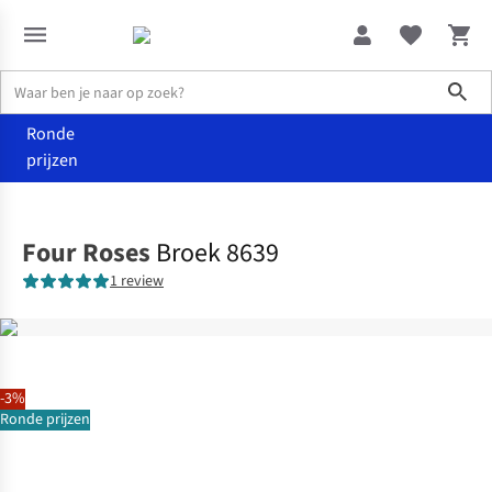
Sho
Ronde
prijzen
Kleding
Broeken
Four Roses
Broek 8639
1 review
-3%
Ronde prijzen