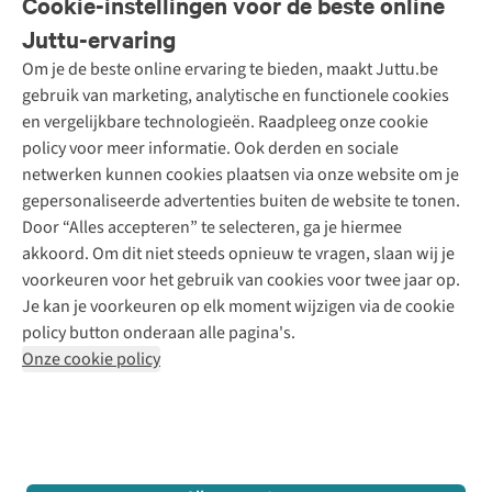
Cookie-instellingen voor de beste online
Onze diensten
Bestellen
Juttu-ervaring
Betalen
Tweedehands - ReJUsed
Om je de beste online ervaring te bieden, maakt Juttu.be
Juttu
10% studentenkorting
Kledingatelier
gebruik van marketing, analytische en functionele cookies
Klarna - achteraf betalen
Personal shopping
Over ons
en vergelijkbare technologieën. Raadpleeg onze cookie
Levering
Merken
Textielbox
Juttu Friends
policy voor meer informatie. Ook derden en sociale
Retourneren
Events / workshops
Inspiratie
netwerken kunnen cookies plaatsen via onze website om je
Nathalie Vleeschouwer
Bestelling herroepen
Werken bij Juttu
gepersonaliseerde advertenties buiten de website te tonen.
Selected dames
Garantie
Meld je aan voor de nieuwsbrief
Onze winkels
Door “Alles accepteren” te selecteren, ga je hiermee
HKLiving
Contact
akkoord. Om dit niet steeds opnieuw te vragen, slaan wij je
De wereld van Juttu
Dickies
Follow us
voorkeuren voor het gebruik van cookies voor twee jaar op.
Verantwoord ondernemen
Sessùn
Je kan je voorkeuren op elk moment wijzigen via de cookie
Toegankelijkheidsverklaring
Strom
policy button onderaan alle pagina's.
O My Bag
Onze cookie policy
Revolution
Disclaimer
Privacy Policy
Algemene voorwaarden
YAS
Cookie Policy
Four Roses
Retail Concepts N.V.,
Smallandlaan 9,
2660 Hoboken
team@juttu.be
+32 (0)3 828 30 15