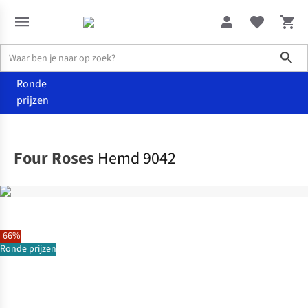
Sho
Ronde
prijzen
Kleding
Hemden & blouses
Four Roses
Hemd 9042
-66%
Ronde prijzen