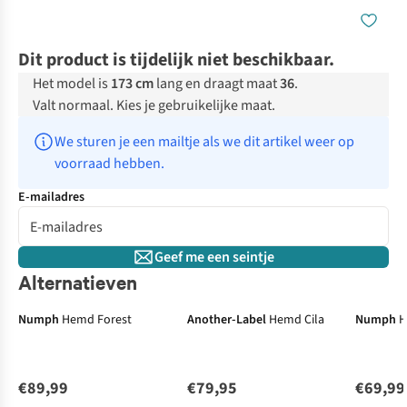
Dit product is tijdelijk niet beschikbaar.
Het model is
173 cm
lang en draagt maat
36
.
Valt normaal. Kies je gebruikelijke maat.
We sturen je een mailtje als we dit artikel weer op 
voorraad hebben.
E-mailadres
Geef me een seintje
Alternatieven
Numph
Hemd Forest
Another-Label
Hemd Cila
Numph
H
€89,99
€79,95
€69,99