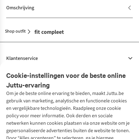
Omschrijving
Shop outfit
Maak je outfit compleet
Klantenservice
Veelgestelde vragen
Cookie-instellingen voor de beste online
Onze diensten
Bestellen
Juttu-ervaring
Betalen
Tweedehands - ReJUsed
Om je de beste online ervaring te bieden, maakt Juttu.be
Juttu
10% studentenkorting
Kledingatelier
gebruik van marketing, analytische en functionele cookies
Klarna - achteraf betalen
Personal shopping
Over ons
en vergelijkbare technologieën. Raadpleeg onze cookie
Levering
Merken
Textielbox
Juttu Friends
policy voor meer informatie. Ook derden en sociale
Retourneren
Events / workshops
Inspiratie
netwerken kunnen cookies plaatsen via onze website om je
Nathalie Vleeschouwer
Bestelling herroepen
Werken bij Juttu
gepersonaliseerde advertenties buiten de website te tonen.
Selected dames
Garantie
Meld je aan voor de nieuwsbrief
Onze winkels
Door “Alles accepteren” te selecteren, ga je hiermee