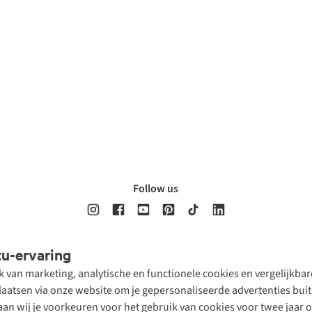
Follow us
tu-ervaring
Disclaimer
Privacy Policy
Algemene voorwaarden
Cookie Policy
ik van marketing, analytische en functionele cookies en vergelijkb
atsen via onze website om je gepersonaliseerde advertenties buite
aan wij je voorkeuren voor het gebruik van cookies voor twee jaar 