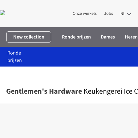
Onze winkels
Jobs
NL
New collection
Ronde prijzen
Dames
Heren
Ronde
prijzen
Home
Home & deco
Wonen
Keuken
Keukengerei Ice Cube 
Gentlemen's Hardware
Keukengerei Ice 