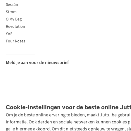
Sessùn
Strom
O My Bag
Revolution
YAS
Four Roses
Meld je aan voor de nieuwsbrief
Cookie-instellingen voor de beste online Jut
Om je de beste online ervaring te bieden, maakt Juttu.be gebru
Retail Concepts
informatie. Ook derden en sociale netwerken kunnen cookies pla
N.V.,
ga je hiermee akkoord. Om dit niet steeds opnieuw te vragen, sl