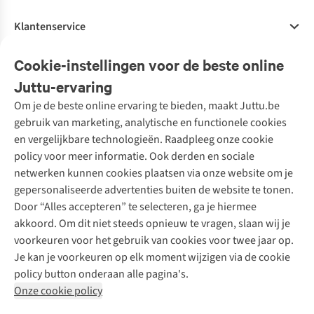
Klantenservice
Veelgestelde vragen
Cookie-instellingen voor de beste online
Onze diensten
Bestellen
Juttu-ervaring
Betalen
Tweedehands - ReJUsed
Om je de beste online ervaring te bieden, maakt Juttu.be
Juttu
10% studentenkorting
Kledingatelier
gebruik van marketing, analytische en functionele cookies
Klarna - achteraf betalen
Personal shopping
Over ons
en vergelijkbare technologieën. Raadpleeg onze cookie
Levering
Merken
Textielbox
Juttu Friends
policy voor meer informatie. Ook derden en sociale
Retourneren
Events / workshops
Inspiratie
netwerken kunnen cookies plaatsen via onze website om je
Nathalie Vleeschouwer
Bestelling herroepen
Werken bij Juttu
gepersonaliseerde advertenties buiten de website te tonen.
Selected dames
Garantie
Meld je aan voor de nieuwsbrief
Onze winkels
Door “Alles accepteren” te selecteren, ga je hiermee
HKLiving
Contact
akkoord. Om dit niet steeds opnieuw te vragen, slaan wij je
De wereld van Juttu
Dickies
Follow us
voorkeuren voor het gebruik van cookies voor twee jaar op.
Verantwoord ondernemen
Sessùn
Je kan je voorkeuren op elk moment wijzigen via de cookie
Toegankelijkheidsverklaring
Strom
policy button onderaan alle pagina's.
O My Bag
Onze cookie policy
Revolution
Disclaimer
Privacy Policy
Algemene voorwaarden