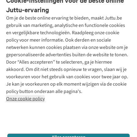
Cookie-instellingen voor de beste online
Onze diensten
Bestellen
Juttu-ervaring
Betalen
Tweedehands - ReJUsed
Om je de beste online ervaring te bieden, maakt Juttu.be
Juttu
10% studentenkorting
Kledingatelier
gebruik van marketing, analytische en functionele cookies
Klarna - achteraf betalen
Personal shopping
Over ons
en vergelijkbare technologieën. Raadpleeg onze cookie
Levering
Merken
Textielbox
Juttu Friends
policy voor meer informatie. Ook derden en sociale
Retourneren
Events / workshops
Inspiratie
netwerken kunnen cookies plaatsen via onze website om je
Nathalie Vleeschouwer
Bestelling herroepen
Werken bij Juttu
gepersonaliseerde advertenties buiten de website te tonen.
Selected dames
Garantie
Meld je aan voor de nieuwsbrief
Onze winkels
Door “Alles accepteren” te selecteren, ga je hiermee
HKLiving
Contact
akkoord. Om dit niet steeds opnieuw te vragen, slaan wij je
De wereld van Juttu
Dickies
Follow us
voorkeuren voor het gebruik van cookies voor twee jaar op.
Verantwoord ondernemen
Sessùn
Je kan je voorkeuren op elk moment wijzigen via de cookie
Toegankelijkheidsverklaring
Strom
policy button onderaan alle pagina's.
O My Bag
Onze cookie policy
Revolution
Disclaimer
Privacy Policy
Algemene voorwaarden
YAS
Cookie Policy
Four Roses
Retail Concepts N.V.,
Smallandlaan 9,
2660 Hoboken
team@juttu.be
+32 (0)3 828 30 15