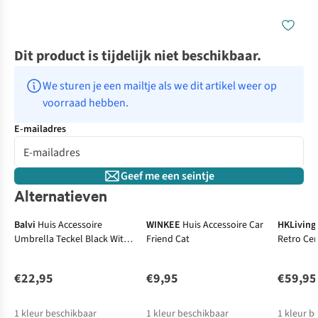
Dit product is tijdelijk niet beschikbaar.
We sturen je een mailtje als we dit artikel weer op 
voorraad hebben.
E-mailadres
Geef me een seintje
Alternatieven
Balvi
Huis Accessoire
WINKEE
Huis Accessoire Car
HKLiving
Umbrella Teckel Black With
Friend Cat
Retro Ce
Cover Nylon
Chrome
€22,95
€9,95
€59,95
1
kleur beschikbaar
1
kleur beschikbaar
1
kleur b