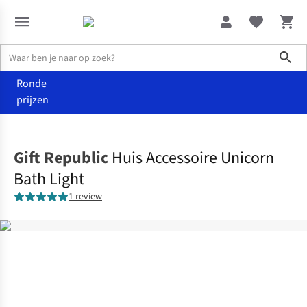
Sho
Ronde
prijzen
Wonen
Andere
Gift Republic
Huis Accessoire Unicorn
Bath Light
1 review