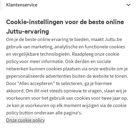
Klantenservice
Veelgestelde vragen
Cookie-instellingen voor de beste online
Onze diensten
Bestellen
Juttu-ervaring
Betalen
Tweedehands - ReJUsed
Om je de beste online ervaring te bieden, maakt Juttu.be
Juttu
10% studentenkorting
Kledingatelier
gebruik van marketing, analytische en functionele cookies
Klarna - achteraf betalen
Personal shopping
Over ons
en vergelijkbare technologieën. Raadpleeg onze cookie
Levering
Merken
Textielbox
Juttu Friends
policy voor meer informatie. Ook derden en sociale
Retourneren
Events / workshops
Inspiratie
netwerken kunnen cookies plaatsen via onze website om je
Nathalie Vleeschouwer
Bestelling herroepen
Werken bij Juttu
gepersonaliseerde advertenties buiten de website te tonen.
Selected dames
Garantie
Meld je aan voor de nieuwsbrief
Onze winkels
Door “Alles accepteren” te selecteren, ga je hiermee
HKLiving
Contact
akkoord. Om dit niet steeds opnieuw te vragen, slaan wij je
De wereld van Juttu
Dickies
Follow us
voorkeuren voor het gebruik van cookies voor twee jaar op.
Verantwoord ondernemen
Sessùn
Je kan je voorkeuren op elk moment wijzigen via de cookie
Toegankelijkheidsverklaring
Strom
policy button onderaan alle pagina's.
O My Bag
Onze cookie policy
Revolution
Disclaimer
Privacy Policy
Algemene voorwaarden
YAS
Cookie Policy