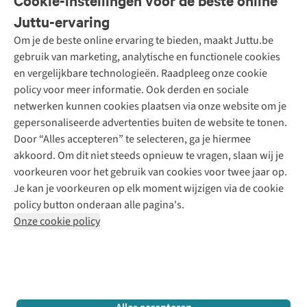
Cookie-instellingen voor de beste online
Onze diensten
Bestellen
Juttu-ervaring
Betalen
Tweedehands - ReJUsed
Om je de beste online ervaring te bieden, maakt Juttu.be
Juttu
10% studentenkorting
Kledingatelier
gebruik van marketing, analytische en functionele cookies
Klarna - achteraf betalen
Personal shopping
Over ons
en vergelijkbare technologieën. Raadpleeg onze cookie
Levering
Merken
Textielbox
Juttu Friends
policy voor meer informatie. Ook derden en sociale
Retourneren
Events / workshops
Inspiratie
netwerken kunnen cookies plaatsen via onze website om je
Nathalie Vleeschouwer
Bestelling herroepen
Werken bij Juttu
gepersonaliseerde advertenties buiten de website te tonen.
Selected dames
Garantie
Meld je aan voor de nieuwsbrief
Onze winkels
Door “Alles accepteren” te selecteren, ga je hiermee
HKLiving
Contact
akkoord. Om dit niet steeds opnieuw te vragen, slaan wij je
De wereld van Juttu
Dickies
Follow us
voorkeuren voor het gebruik van cookies voor twee jaar op.
Verantwoord ondernemen
Sessùn
Je kan je voorkeuren op elk moment wijzigen via de cookie
Toegankelijkheidsverklaring
Strom
policy button onderaan alle pagina's.
O My Bag
Onze cookie policy
Revolution
Disclaimer
Privacy Policy
Algemene voorwaarden
YAS
Cookie Policy
Four Roses
Retail Concepts N.V.,
Smallandlaan 9,
2660 Hoboken
team@juttu.be
+32 (0)3 828 30 15