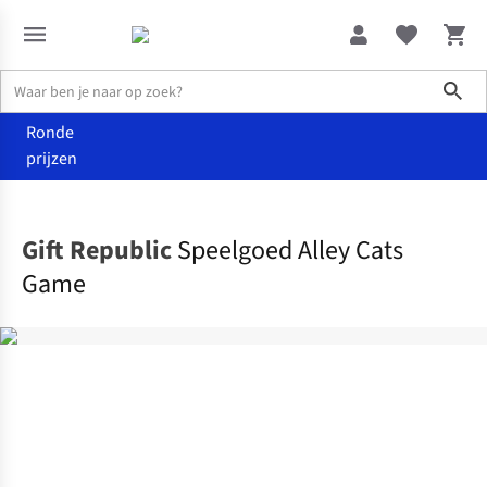
Sho
Ronde
prijzen
Wonen
Speelgoed
Gift Republic
Speelgoed Alley Cats
Game