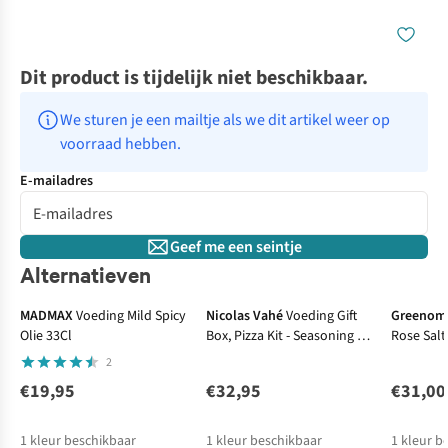
Dit product is tijdelijk niet beschikbaar.
We sturen je een mailtje als we dit artikel weer op 
voorraad hebben.
E-mailadres
Geef me een seintje
Alternatieven
MADMAX
Voeding Mild Spicy
Nicolas Vahé
Voeding Gift
Greenom
Olie 33Cl
Box, Pizza Kit - Seasoning &
Rose Salt
Oil, 310 G
2
€19,95
€32,95
€31,00
1
kleur beschikbaar
1
kleur beschikbaar
1
kleur b