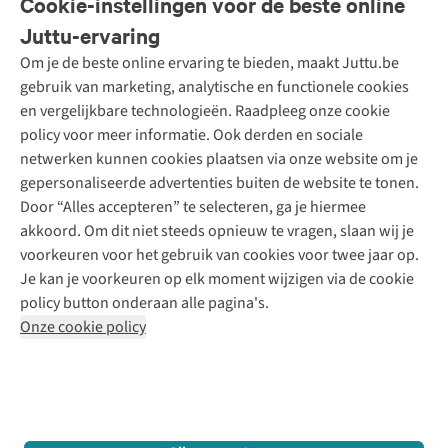
Cookie-instellingen voor de beste online
Onze diensten
Bestellen
Juttu-ervaring
Betalen
Tweedehands - ReJUsed
Om je de beste online ervaring te bieden, maakt Juttu.be
Juttu
10% studentenkorting
Kledingatelier
gebruik van marketing, analytische en functionele cookies
Klarna - achteraf betalen
Personal shopping
Over ons
en vergelijkbare technologieën. Raadpleeg onze cookie
Levering
Merken
Textielbox
Juttu Friends
policy voor meer informatie. Ook derden en sociale
Retourneren
Events / workshops
Inspiratie
netwerken kunnen cookies plaatsen via onze website om je
Nathalie Vleeschouwer
Bestelling herroepen
Werken bij Juttu
gepersonaliseerde advertenties buiten de website te tonen.
Selected dames
Garantie
Meld je aan voor de nieuwsbrief
Onze winkels
Door “Alles accepteren” te selecteren, ga je hiermee
HKLiving
Contact
akkoord. Om dit niet steeds opnieuw te vragen, slaan wij je
De wereld van Juttu
Dickies
Follow us
voorkeuren voor het gebruik van cookies voor twee jaar op.
Verantwoord ondernemen
Sessùn
Je kan je voorkeuren op elk moment wijzigen via de cookie
Toegankelijkheidsverklaring
Strom
policy button onderaan alle pagina's.
O My Bag
Onze cookie policy
Revolution
Disclaimer
Privacy Policy
Algemene voorwaarden
YAS
Cookie Policy
Four Roses
Retail Concepts N.V.,
Smallandlaan 9,
2660 Hoboken
team@juttu.be
+32 (0)3 828 30 15