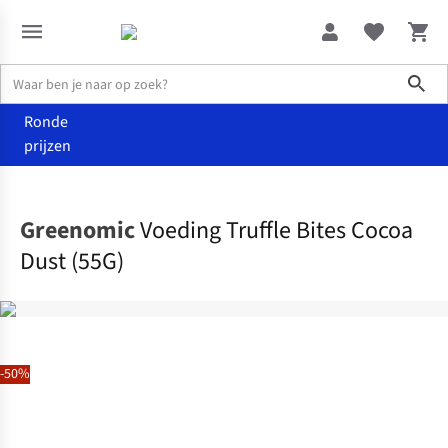
Sho
Ronde
prijzen
Food
Eten
Greenomic
Voeding Truffle Bites Cocoa
Dust (55G)
-50%