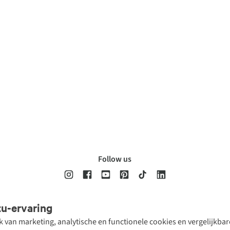
Follow us
tu-ervaring
Disclaimer
Privacy Policy
Algemene voorwaarden
Cookie Policy
ik van marketing, analytische en functionele cookies en vergelijkb