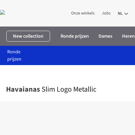
Onze winkels
Jobs
NL
New collection
Ronde prijzen
Dames
Heren
Ronde
prijzen
Home
Dames
Kleding
Schoenen
Slim Logo Metallic
Havaianas
Slim Logo Metallic