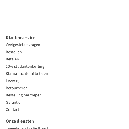
%
%
%
2
kleuren
1
kleur
3
kleuren
1
kleur
3
kleuren
3
kleuren
2
kleuren
3
kleuren
beschikbaar
beschikbaar
beschikbaar
beschikbaar
beschikbaar
beschikbaar
beschikbaar
beschikbaar
Klantenservice
Veelgestelde vragen
Bestellen
Betalen
10% studentenkorting
Klarna - achteraf betalen
Levering
Retourneren
Bestelling herroepen
Garantie
Contact
Onze diensten
Tweedehands - ReJUsed