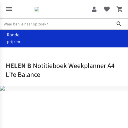
Sho
Ronde
prijzen
Media
Papierwaren
HELEN B
Notitieboek Weekplanner A4
Life Balance