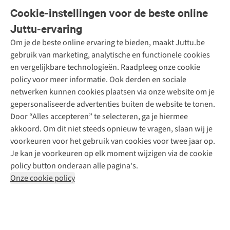
Veelgestelde vragen
Cookie-instellingen voor de beste online
Onze diensten
Bestellen
Juttu-ervaring
Betalen
Tweedehands - ReJUsed
Om je de beste online ervaring te bieden, maakt Juttu.be
Juttu
10% studentenkorting
Kledingatelier
gebruik van marketing, analytische en functionele cookies
Klarna - achteraf betalen
Personal shopping
Over ons
en vergelijkbare technologieën. Raadpleeg onze cookie
Levering
Merken
Textielbox
Juttu Friends
policy voor meer informatie. Ook derden en sociale
Retourneren
Events / workshops
Inspiratie
netwerken kunnen cookies plaatsen via onze website om je
Nathalie Vleeschouwer
Bestelling herroepen
Werken bij Juttu
gepersonaliseerde advertenties buiten de website te tonen.
Selected dames
Garantie
Meld je aan voor de nieuwsbrief
Onze winkels
Door “Alles accepteren” te selecteren, ga je hiermee
HKLiving
Contact
akkoord. Om dit niet steeds opnieuw te vragen, slaan wij je
De wereld van Juttu
Dickies
Follow us
voorkeuren voor het gebruik van cookies voor twee jaar op.
Verantwoord ondernemen
Sessùn
Je kan je voorkeuren op elk moment wijzigen via de cookie
Toegankelijkheidsverklaring
Strom
policy button onderaan alle pagina's.
O My Bag
Onze cookie policy
Revolution
Disclaimer
Privacy Policy
Algemene voorwaarden
YAS
Cookie Policy
Four Roses
Retail Concepts N.V.,
Smallandlaan 9,
2660 Hoboken