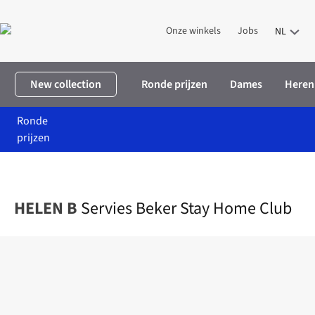
Onze winkels
Jobs
NL
New collection
Ronde prijzen
Dames
Heren
Ronde
prijzen
Home
Home & deco
Wonen
Keuken
Servies Beker Stay Ho
HELEN B
Servies Beker Stay Home Club