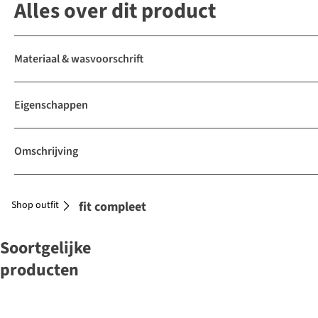
Alles over dit product
Materiaal & wasvoorschrift
Eigenschappen
Omschrijving
Shop outfit
Maak je outfit compleet
Soortgelijke
producten
-50%
&KLEVERING
HKLiving
HKLiving
HKLiving
&KLEVERING
HKLiving