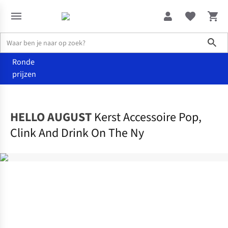
Sho
Ronde
prijzen
Home & deco
Kerst
HELLO AUGUST
Kerst Accessoire Pop,
Clink And Drink On The Ny