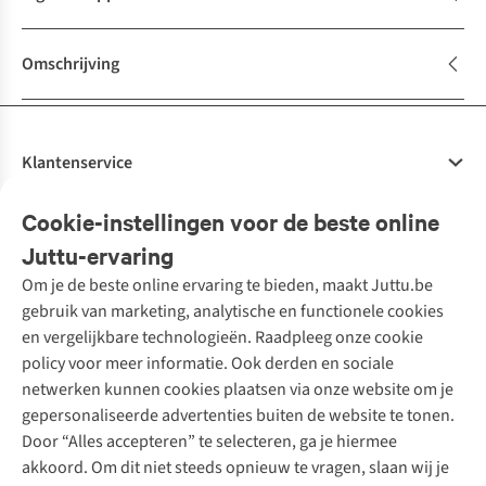
Omschrijving
Klantenservice
Veelgestelde vragen
Cookie-instellingen voor de beste online
Onze diensten
Bestellen
Juttu-ervaring
Betalen
Tweedehands - ReJUsed
Om je de beste online ervaring te bieden, maakt Juttu.be
Juttu
10% studentenkorting
Kledingatelier
gebruik van marketing, analytische en functionele cookies
Klarna - achteraf betalen
Personal shopping
Over ons
en vergelijkbare technologieën. Raadpleeg onze cookie
Levering
Merken
Textielbox
Juttu Friends
policy voor meer informatie. Ook derden en sociale
Retourneren
Events / workshops
Inspiratie
netwerken kunnen cookies plaatsen via onze website om je
Nathalie Vleeschouwer
Bestelling herroepen
Werken bij Juttu
gepersonaliseerde advertenties buiten de website te tonen.
Selected dames
Garantie
Meld je aan voor de nieuwsbrief
Onze winkels
Door “Alles accepteren” te selecteren, ga je hiermee
HKLiving
Contact
akkoord. Om dit niet steeds opnieuw te vragen, slaan wij je
De wereld van Juttu
Dickies