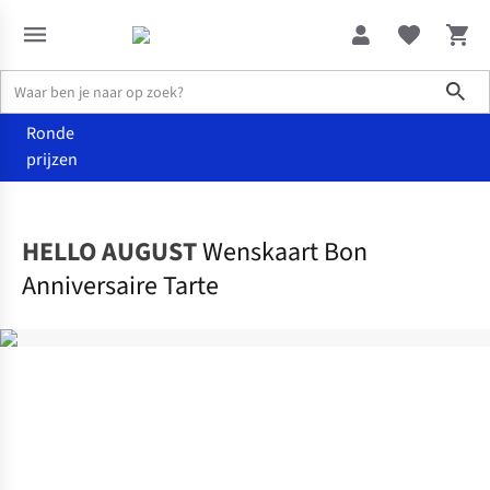
Sho
Ronde
prijzen
Home
Home & deco
HELLO AUGUST
Wenskaart Bon
Anniversaire Tarte