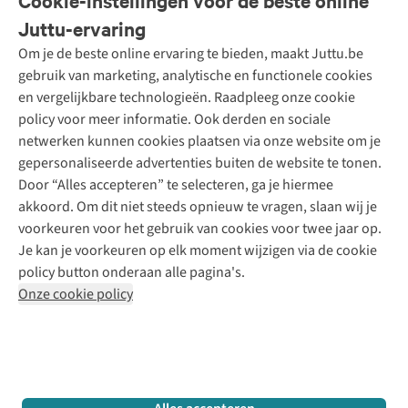
Cookie-instellingen voor de beste online
Onze diensten
Bestellen
Juttu-ervaring
Betalen
Tweedehands - ReJUsed
Om je de beste online ervaring te bieden, maakt Juttu.be
Juttu
10% studentenkorting
Kledingatelier
gebruik van marketing, analytische en functionele cookies
Klarna - achteraf betalen
Personal shopping
Over ons
en vergelijkbare technologieën. Raadpleeg onze cookie
Levering
Merken
Textielbox
Juttu Friends
policy voor meer informatie. Ook derden en sociale
Retourneren
Events / workshops
Inspiratie
netwerken kunnen cookies plaatsen via onze website om je
Nathalie Vleeschouwer
Bestelling herroepen
Werken bij Juttu
gepersonaliseerde advertenties buiten de website te tonen.
Selected dames
Garantie
Meld je aan voor de nieuwsbrief
Onze winkels
Door “Alles accepteren” te selecteren, ga je hiermee
HKLiving
Contact
akkoord. Om dit niet steeds opnieuw te vragen, slaan wij je
De wereld van Juttu
Dickies
Follow us
voorkeuren voor het gebruik van cookies voor twee jaar op.
Verantwoord ondernemen
Sessùn
Je kan je voorkeuren op elk moment wijzigen via de cookie
Toegankelijkheidsverklaring
Strom
policy button onderaan alle pagina's.
O My Bag
Onze cookie policy
Revolution
Disclaimer
Privacy Policy
Algemene voorwaarden
YAS
Cookie Policy
Four Roses
Retail Concepts N.V.,
Smallandlaan 9,
2660 Hoboken
team@juttu.be
+32 (0)3 828 30 15