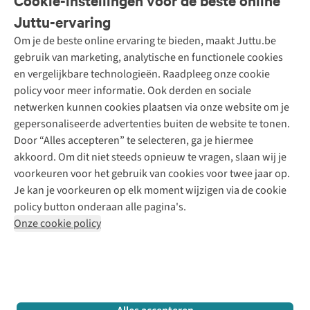
Cookie-instellingen voor de beste online
Onze diensten
Bestellen
Juttu-ervaring
Betalen
Tweedehands - ReJUsed
Om je de beste online ervaring te bieden, maakt Juttu.be
Juttu
10% studentenkorting
Kledingatelier
gebruik van marketing, analytische en functionele cookies
Klarna - achteraf betalen
Personal shopping
Over ons
en vergelijkbare technologieën. Raadpleeg onze cookie
Levering
Merken
Textielbox
Juttu Friends
policy voor meer informatie. Ook derden en sociale
Retourneren
Events / workshops
Inspiratie
netwerken kunnen cookies plaatsen via onze website om je
Nathalie Vleeschouwer
Bestelling herroepen
Werken bij Juttu
gepersonaliseerde advertenties buiten de website te tonen.
Selected dames
Garantie
Meld je aan voor de nieuwsbrief
Onze winkels
Door “Alles accepteren” te selecteren, ga je hiermee
HKLiving
Contact
akkoord. Om dit niet steeds opnieuw te vragen, slaan wij je
De wereld van Juttu
Dickies
Follow us
voorkeuren voor het gebruik van cookies voor twee jaar op.
Verantwoord ondernemen
Sessùn
Je kan je voorkeuren op elk moment wijzigen via de cookie
Toegankelijkheidsverklaring
Strom
policy button onderaan alle pagina's.
O My Bag
Onze cookie policy
Revolution
Disclaimer
Privacy Policy
Algemene voorwaarden
YAS
Cookie Policy
Four Roses
Retail Concepts N.V.,
Smallandlaan 9,
2660 Hoboken
team@juttu.be
+32 (0)3 828 30 15