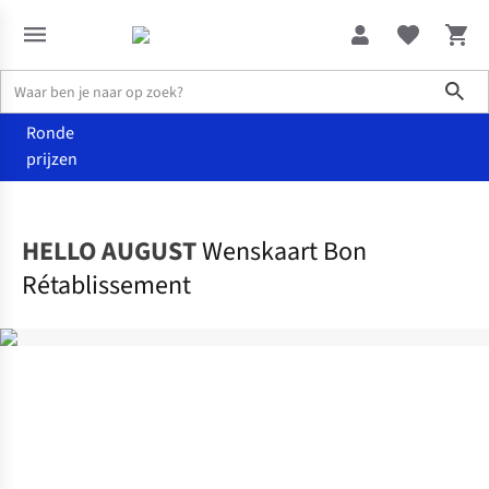
Sho
Ronde
prijzen
Home
Home & deco
HELLO AUGUST
Wenskaart Bon
Rétablissement