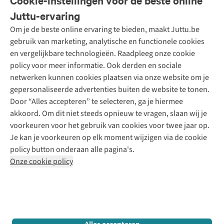
Cookie-instellingen voor de beste online
Onze diensten
Bestellen
Juttu-ervaring
Betalen
Tweedehands - ReJUsed
Om je de beste online ervaring te bieden, maakt Juttu.be
Juttu
10% studentenkorting
Kledingatelier
gebruik van marketing, analytische en functionele cookies
Klarna - achteraf betalen
Personal shopping
Over ons
en vergelijkbare technologieën. Raadpleeg onze cookie
Levering
Merken
Textielbox
Juttu Friends
policy voor meer informatie. Ook derden en sociale
Retourneren
Events / workshops
Inspiratie
netwerken kunnen cookies plaatsen via onze website om je
Nathalie Vleeschouwer
Bestelling herroepen
Werken bij Juttu
gepersonaliseerde advertenties buiten de website te tonen.
Selected dames
Garantie
Meld je aan voor de nieuwsbrief
Onze winkels
Door “Alles accepteren” te selecteren, ga je hiermee
HKLiving
Contact
akkoord. Om dit niet steeds opnieuw te vragen, slaan wij je
De wereld van Juttu
Dickies
Follow us
voorkeuren voor het gebruik van cookies voor twee jaar op.
Verantwoord ondernemen
Sessùn
Je kan je voorkeuren op elk moment wijzigen via de cookie
Toegankelijkheidsverklaring
Strom
policy button onderaan alle pagina's.
O My Bag
Onze cookie policy
Revolution
Disclaimer
Privacy Policy
Algemene voorwaarden
YAS
Cookie Policy
Four Roses
Retail Concepts N.V.,
Smallandlaan 9,
2660 Hoboken
team@juttu.be
+32 (0)3 828 30 15