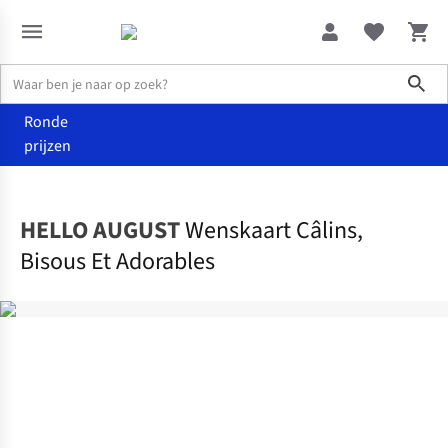
Sho
Ronde
prijzen
Home
Home & deco
HELLO AUGUST
Wenskaart Câlins,
Bisous Et Adorables