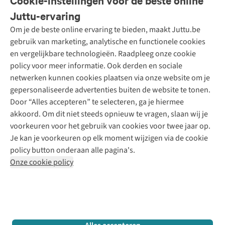
Cookie-instellingen voor de beste online
Onze diensten
Bestellen
Juttu-ervaring
Betalen
Tweedehands - ReJUsed
Om je de beste online ervaring te bieden, maakt Juttu.be
Juttu
10% studentenkorting
Kledingatelier
gebruik van marketing, analytische en functionele cookies
Klarna - achteraf betalen
Personal shopping
Over ons
en vergelijkbare technologieën. Raadpleeg onze cookie
Levering
Merken
Textielbox
Juttu Friends
policy voor meer informatie. Ook derden en sociale
Retourneren
Events / workshops
Inspiratie
netwerken kunnen cookies plaatsen via onze website om je
Nathalie Vleeschouwer
Bestelling herroepen
Werken bij Juttu
gepersonaliseerde advertenties buiten de website te tonen.
Selected dames
Garantie
Meld je aan voor de nieuwsbrief
Onze winkels
Door “Alles accepteren” te selecteren, ga je hiermee
HKLiving
Contact
akkoord. Om dit niet steeds opnieuw te vragen, slaan wij je
De wereld van Juttu
Dickies
Follow us
voorkeuren voor het gebruik van cookies voor twee jaar op.
Verantwoord ondernemen
Sessùn
Je kan je voorkeuren op elk moment wijzigen via de cookie
Toegankelijkheidsverklaring
Strom
policy button onderaan alle pagina's.
O My Bag
Onze cookie policy
Revolution
Disclaimer
Privacy Policy
Algemene voorwaarden
YAS
Cookie Policy
Four Roses
Retail Concepts N.V.,
Smallandlaan 9,
2660 Hoboken
team@juttu.be
+32 (0)3 828 30 15