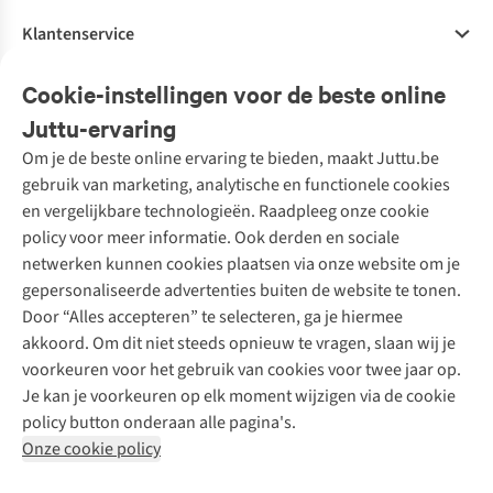
Klantenservice
Veelgestelde vragen
Cookie-instellingen voor de beste online
Onze diensten
Bestellen
Juttu-ervaring
Betalen
Tweedehands - ReJUsed
Om je de beste online ervaring te bieden, maakt Juttu.be
Juttu
10% studentenkorting
Kledingatelier
gebruik van marketing, analytische en functionele cookies
Klarna - achteraf betalen
Personal shopping
Over ons
en vergelijkbare technologieën. Raadpleeg onze cookie
Levering
Merken
Textielbox
Juttu Friends
policy voor meer informatie. Ook derden en sociale
Retourneren
Events / workshops
Inspiratie
netwerken kunnen cookies plaatsen via onze website om je
Nathalie Vleeschouwer
Bestelling herroepen
Werken bij Juttu
gepersonaliseerde advertenties buiten de website te tonen.
Selected dames
Garantie
Meld je aan voor de nieuwsbrief
Onze winkels
Door “Alles accepteren” te selecteren, ga je hiermee
HKLiving
Contact
akkoord. Om dit niet steeds opnieuw te vragen, slaan wij je
De wereld van Juttu
Dickies
Follow us
voorkeuren voor het gebruik van cookies voor twee jaar op.
Verantwoord ondernemen
Sessùn
Je kan je voorkeuren op elk moment wijzigen via de cookie
Toegankelijkheidsverklaring
Strom
policy button onderaan alle pagina's.
O My Bag
Onze cookie policy
Revolution
Disclaimer
Privacy Policy
Algemene voorwaarden
YAS