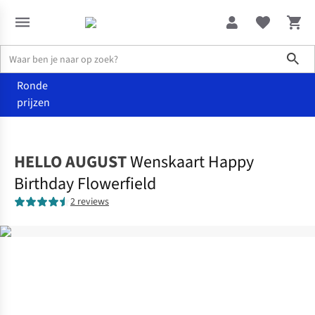
Sho
Ronde
prijzen
Home
Home & deco
HELLO AUGUST
Wenskaart Happy
Birthday Flowerfield
2 reviews