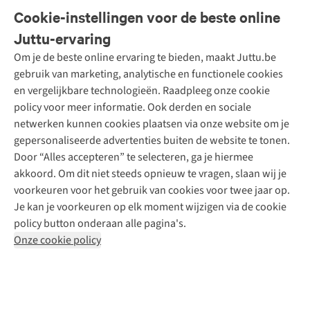
Veelgestelde vragen
Cookie-instellingen voor de beste online
Onze diensten
Bestellen
Juttu-ervaring
Betalen
Tweedehands - ReJUsed
Om je de beste online ervaring te bieden, maakt Juttu.be
Juttu
10% studentenkorting
Kledingatelier
gebruik van marketing, analytische en functionele cookies
Klarna - achteraf betalen
Personal shopping
Over ons
en vergelijkbare technologieën. Raadpleeg onze cookie
Levering
Merken
Textielbox
Juttu Friends
policy voor meer informatie. Ook derden en sociale
Retourneren
Events / workshops
Inspiratie
netwerken kunnen cookies plaatsen via onze website om je
Nathalie Vleeschouwer
Bestelling herroepen
Werken bij Juttu
gepersonaliseerde advertenties buiten de website te tonen.
Selected dames
Garantie
Meld je aan voor de nieuwsbrief
Onze winkels
Door “Alles accepteren” te selecteren, ga je hiermee
HKLiving
Contact
akkoord. Om dit niet steeds opnieuw te vragen, slaan wij je
De wereld van Juttu
Dickies
Follow us
voorkeuren voor het gebruik van cookies voor twee jaar op.
Verantwoord ondernemen
Sessùn
Je kan je voorkeuren op elk moment wijzigen via de cookie
Toegankelijkheidsverklaring
Strom
policy button onderaan alle pagina's.
O My Bag
Onze cookie policy
Revolution
Disclaimer
Privacy Policy
Algemene voorwaarden
YAS
Cookie Policy
Four Roses
Retail Concepts N.V.,
Smallandlaan 9,
2660 Hoboken