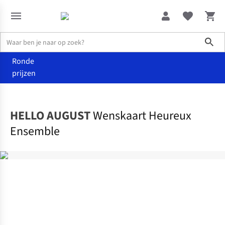
Sho
Ronde
prijzen
Wenskaarten
Liefdeskaartjes
HELLO AUGUST
Wenskaart Heureux
Ensemble