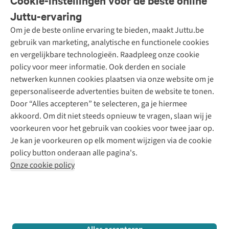
Cookie-instellingen voor de beste online
Onze diensten
Bestellen
Juttu-ervaring
Betalen
Tweedehands - ReJUsed
Om je de beste online ervaring te bieden, maakt Juttu.be
Juttu
10% studentenkorting
Kledingatelier
gebruik van marketing, analytische en functionele cookies
Klarna - achteraf betalen
Personal shopping
Over ons
en vergelijkbare technologieën. Raadpleeg onze cookie
Levering
Merken
Textielbox
Juttu Friends
policy voor meer informatie. Ook derden en sociale
Retourneren
Events / workshops
Inspiratie
netwerken kunnen cookies plaatsen via onze website om je
Nathalie Vleeschouwer
Bestelling herroepen
Werken bij Juttu
gepersonaliseerde advertenties buiten de website te tonen.
Selected dames
Garantie
Meld je aan voor de nieuwsbrief
Onze winkels
Door “Alles accepteren” te selecteren, ga je hiermee
HKLiving
Contact
akkoord. Om dit niet steeds opnieuw te vragen, slaan wij je
De wereld van Juttu
Dickies
Follow us
voorkeuren voor het gebruik van cookies voor twee jaar op.
Verantwoord ondernemen
Sessùn
Je kan je voorkeuren op elk moment wijzigen via de cookie
Toegankelijkheidsverklaring
Strom
policy button onderaan alle pagina's.
O My Bag
Onze cookie policy
Revolution
Disclaimer
Privacy Policy
Algemene voorwaarden
YAS
Cookie Policy
Four Roses
Retail Concepts N.V.,
Smallandlaan 9,
2660 Hoboken
team@juttu.be
+32 (0)3 828 30 15