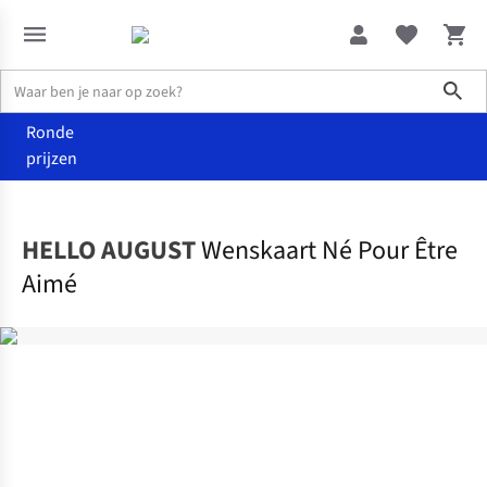
Sho
Ronde
prijzen
Home
Home & deco
HELLO AUGUST
Wenskaart Né Pour Être
Aimé