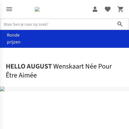
Sho
Ronde
prijzen
Home
Home & deco
HELLO AUGUST
Wenskaart Née Pour
Être Aimée