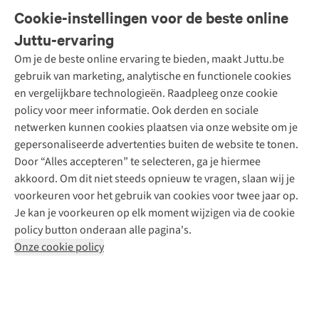
Veelgestelde vragen
Cookie-instellingen voor de beste online
Onze diensten
Bestellen
Juttu-ervaring
Betalen
Tweedehands - ReJUsed
Om je de beste online ervaring te bieden, maakt Juttu.be
Juttu
10% studentenkorting
Kledingatelier
gebruik van marketing, analytische en functionele cookies
Klarna - achteraf betalen
Personal shopping
Over ons
en vergelijkbare technologieën. Raadpleeg onze cookie
Levering
Merken
Textielbox
Juttu Friends
policy voor meer informatie. Ook derden en sociale
Retourneren
Events / workshops
Inspiratie
netwerken kunnen cookies plaatsen via onze website om je
Nathalie Vleeschouwer
Bestelling herroepen
Werken bij Juttu
gepersonaliseerde advertenties buiten de website te tonen.
Selected dames
Garantie
Meld je aan voor de nieuwsbrief
Onze winkels
Door “Alles accepteren” te selecteren, ga je hiermee
HKLiving
Contact
akkoord. Om dit niet steeds opnieuw te vragen, slaan wij je
De wereld van Juttu
Dickies
Follow us
voorkeuren voor het gebruik van cookies voor twee jaar op.
Verantwoord ondernemen
Sessùn
Je kan je voorkeuren op elk moment wijzigen via de cookie
Toegankelijkheidsverklaring
Strom
policy button onderaan alle pagina's.
O My Bag
Onze cookie policy
Revolution
Disclaimer
Privacy Policy
Algemene voorwaarden
YAS
Cookie Policy
Four Roses
Retail Concepts N.V.,
Smallandlaan 9,
2660 Hoboken