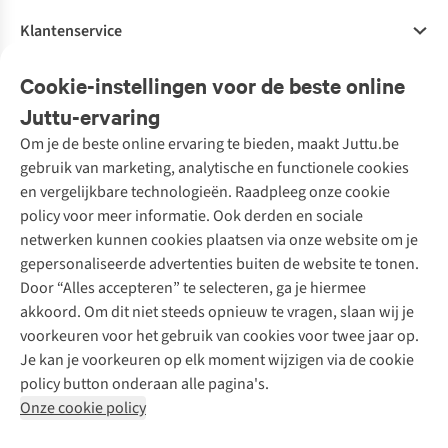
Klantenservice
Veelgestelde vragen
Cookie-instellingen voor de beste online
Onze diensten
Bestellen
Juttu-ervaring
Betalen
Tweedehands - ReJUsed
Om je de beste online ervaring te bieden, maakt Juttu.be
Juttu
10% studentenkorting
Kledingatelier
gebruik van marketing, analytische en functionele cookies
Klarna - achteraf betalen
Personal shopping
Over ons
en vergelijkbare technologieën. Raadpleeg onze cookie
Levering
Merken
Textielbox
Juttu Friends
policy voor meer informatie. Ook derden en sociale
Retourneren
Events / workshops
Inspiratie
netwerken kunnen cookies plaatsen via onze website om je
Nathalie Vleeschouwer
Bestelling herroepen
Werken bij Juttu
gepersonaliseerde advertenties buiten de website te tonen.
Selected dames
Garantie
Meld je aan voor de nieuwsbrief
Onze winkels
Door “Alles accepteren” te selecteren, ga je hiermee
HKLiving
Contact
akkoord. Om dit niet steeds opnieuw te vragen, slaan wij je
De wereld van Juttu
Dickies
Follow us
voorkeuren voor het gebruik van cookies voor twee jaar op.
Verantwoord ondernemen
Sessùn
Je kan je voorkeuren op elk moment wijzigen via de cookie
Toegankelijkheidsverklaring
Strom
policy button onderaan alle pagina's.
O My Bag
Onze cookie policy
Revolution
Disclaimer
Privacy Policy
Algemene voorwaarden
YAS