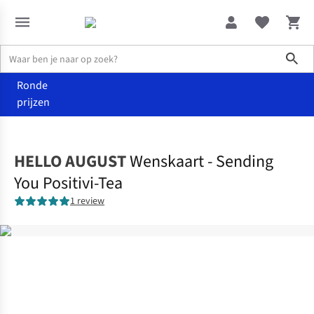
Sho
Ronde
prijzen
Home
Home & deco
HELLO AUGUST
Wenskaart - Sending
You Positivi-Tea
1 review