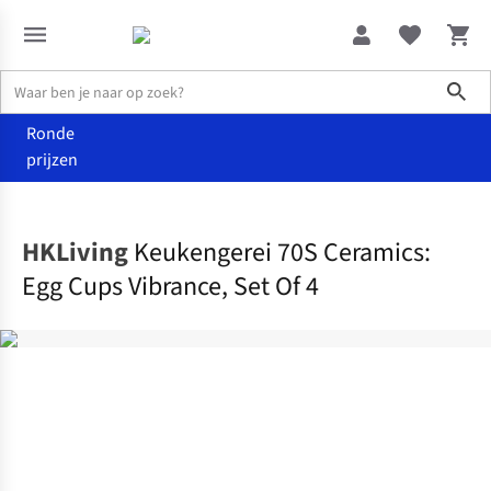
Sho
Ronde
prijzen
Wonen
Keuken
HKLiving
Keukengerei 70S Ceramics:
Egg Cups Vibrance, Set Of 4