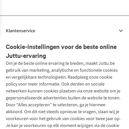
beschikbaar
beschikbaar
beschikbaar
beschikbaar
beschikbaar
beschikbaar
Klantenservice
Veelgestelde vragen
Cookie-instellingen voor de beste online
Onze diensten
Bestellen
Juttu-ervaring
Betalen
Tweedehands - ReJUsed
Om je de beste online ervaring te bieden, maakt Juttu.be
Juttu
10% studentenkorting
Kledingatelier
gebruik van marketing, analytische en functionele cookies
Klarna - achteraf betalen
Personal shopping
Over ons
en vergelijkbare technologieën. Raadpleeg onze cookie
Levering
Merken
Textielbox
Juttu Friends
policy voor meer informatie. Ook derden en sociale
Retourneren
Events / workshops
Inspiratie
netwerken kunnen cookies plaatsen via onze website om je
Nathalie Vleeschouwer
Bestelling herroepen
Werken bij Juttu
gepersonaliseerde advertenties buiten de website te tonen.
Selected dames
Garantie
Meld je aan voor de nieuwsbrief
Onze winkels
Door “Alles accepteren” te selecteren, ga je hiermee
HKLiving
Contact
akkoord. Om dit niet steeds opnieuw te vragen, slaan wij je
De wereld van Juttu
Dickies
Follow us
voorkeuren voor het gebruik van cookies voor twee jaar op.
Verantwoord ondernemen
Sessùn
Je kan je voorkeuren op elk moment wijzigen via de cookie
Toegankelijkheidsverklaring
Strom