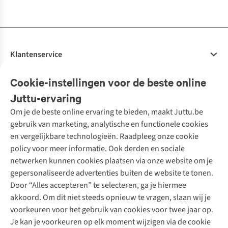
beschikbaar
beschikbaar
beschikbaar
beschikbaar
beschikbaar
beschikbaar
Klantenservice
Veelgestelde vragen
Cookie-instellingen voor de beste online
Onze diensten
Bestellen
Juttu-ervaring
Betalen
Tweedehands - ReJUsed
Om je de beste online ervaring te bieden, maakt Juttu.be
Juttu
10% studentenkorting
Kledingatelier
gebruik van marketing, analytische en functionele cookies
Klarna - achteraf betalen
Personal shopping
Over ons
en vergelijkbare technologieën. Raadpleeg onze cookie
Levering
Merken
Textielbox
Juttu Friends
policy voor meer informatie. Ook derden en sociale
Retourneren
Events / workshops
Inspiratie
netwerken kunnen cookies plaatsen via onze website om je
Nathalie Vleeschouwer
Bestelling herroepen
Werken bij Juttu
gepersonaliseerde advertenties buiten de website te tonen.
Selected dames
Garantie
Meld je aan voor de nieuwsbrief
Onze winkels
Door “Alles accepteren” te selecteren, ga je hiermee
HKLiving
Contact
akkoord. Om dit niet steeds opnieuw te vragen, slaan wij je
De wereld van Juttu
Dickies
Follow us
voorkeuren voor het gebruik van cookies voor twee jaar op.
Verantwoord ondernemen
Sessùn
Je kan je voorkeuren op elk moment wijzigen via de cookie
Toegankelijkheidsverklaring
Strom