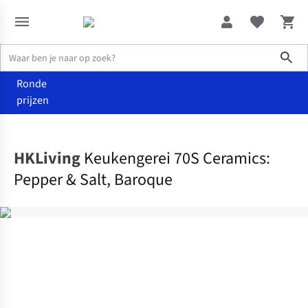
Sho
Ronde
prijzen
Wonen
Keuken
HKLiving
Keukengerei 70S Ceramics:
Pepper & Salt, Baroque