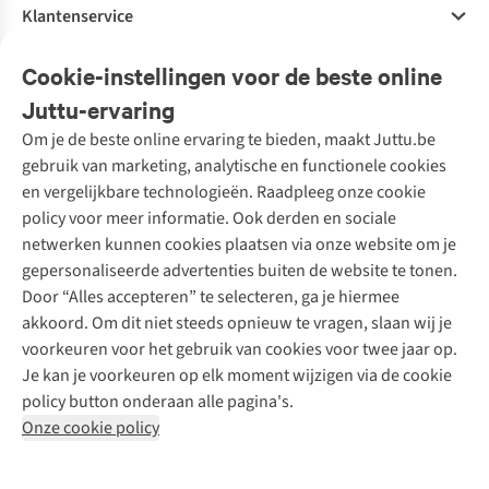
Klantenservice
Veelgestelde vragen
Cookie-instellingen voor de beste online
Onze diensten
Bestellen
Juttu-ervaring
Betalen
Tweedehands - ReJUsed
Om je de beste online ervaring te bieden, maakt Juttu.be
Juttu
10% studentenkorting
Kledingatelier
gebruik van marketing, analytische en functionele cookies
Klarna - achteraf betalen
Personal shopping
Over ons
en vergelijkbare technologieën. Raadpleeg onze cookie
Levering
Merken
Textielbox
Juttu Friends
policy voor meer informatie. Ook derden en sociale
Retourneren
Events / workshops
Inspiratie
netwerken kunnen cookies plaatsen via onze website om je
Nathalie Vleeschouwer
Bestelling herroepen
Werken bij Juttu
gepersonaliseerde advertenties buiten de website te tonen.
Selected dames
Garantie
Meld je aan voor de nieuwsbrief
Onze winkels
Door “Alles accepteren” te selecteren, ga je hiermee
HKLiving
Contact
akkoord. Om dit niet steeds opnieuw te vragen, slaan wij je
De wereld van Juttu
Dickies
Follow us
voorkeuren voor het gebruik van cookies voor twee jaar op.
Verantwoord ondernemen
Sessùn
Je kan je voorkeuren op elk moment wijzigen via de cookie
Toegankelijkheidsverklaring
Strom
policy button onderaan alle pagina's.
O My Bag
Onze cookie policy
Revolution
Disclaimer
Privacy Policy
Algemene voorwaarden
YAS
Cookie Policy