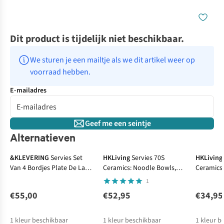
Dit product is tijdelijk niet beschikbaar.
We sturen je een mailtje als we dit artikel weer op 
voorraad hebben.
E-mailadres
Geef me een seintje
Alternatieven
&KLEVERING
Servies Set
HKLiving
Servies 70S
HKLiving
Van 4 Bordjes Plate De La
Ceramics: Noodle Bowls,
Ceramics:
Mer
Geyser (Set Of 4)
Set Of 4
1
€55,00
€52,95
€34,95
1
kleur beschikbaar
1
kleur beschikbaar
1
kleur b