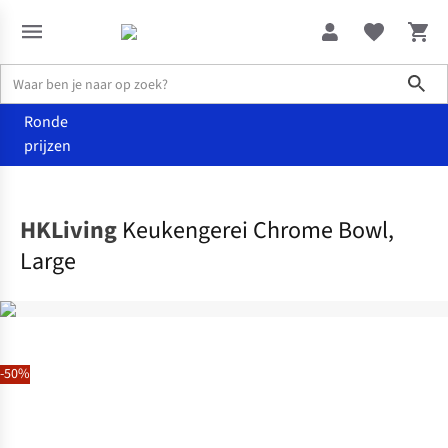
Sho
Ronde
prijzen
Wonen
Keuken
HKLiving
Keukengerei Chrome Bowl,
Large
-50%