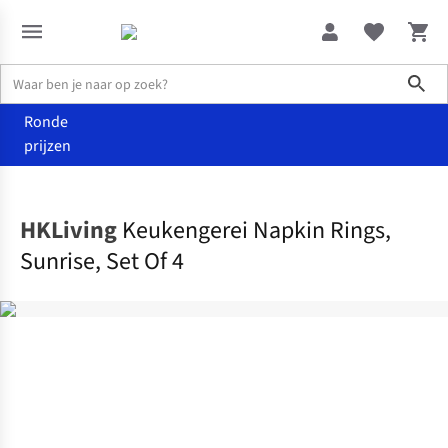
Sho
Ronde
prijzen
Wonen
Keuken
HKLiving
Keukengerei Napkin Rings,
Sunrise, Set Of 4