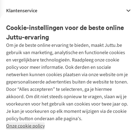
Klantenservice
Veelgestelde vragen
Cookie-instellingen voor de beste online
Onze diensten
Bestellen
Juttu-ervaring
Betalen
Tweedehands - ReJUsed
Om je de beste online ervaring te bieden, maakt Juttu.be
Juttu
10% studentenkorting
Kledingatelier
gebruik van marketing, analytische en functionele cookies
Klarna - achteraf betalen
Personal shopping
Over ons
en vergelijkbare technologieën. Raadpleeg onze cookie
Levering
Merken
Textielbox
Juttu Friends
policy voor meer informatie. Ook derden en sociale
Retourneren
Events / workshops
Inspiratie
netwerken kunnen cookies plaatsen via onze website om je
Nathalie Vleeschouwer
Bestelling herroepen
Werken bij Juttu
gepersonaliseerde advertenties buiten de website te tonen.
Selected dames
Garantie
Meld je aan voor de nieuwsbrief
Onze winkels
Door “Alles accepteren” te selecteren, ga je hiermee
HKLiving
Contact
akkoord. Om dit niet steeds opnieuw te vragen, slaan wij je
De wereld van Juttu
Dickies
Follow us
voorkeuren voor het gebruik van cookies voor twee jaar op.
Verantwoord ondernemen
Sessùn
Je kan je voorkeuren op elk moment wijzigen via de cookie
Toegankelijkheidsverklaring
Strom
policy button onderaan alle pagina's.
O My Bag
Onze cookie policy
Revolution
Disclaimer
Privacy Policy
Algemene voorwaarden
YAS