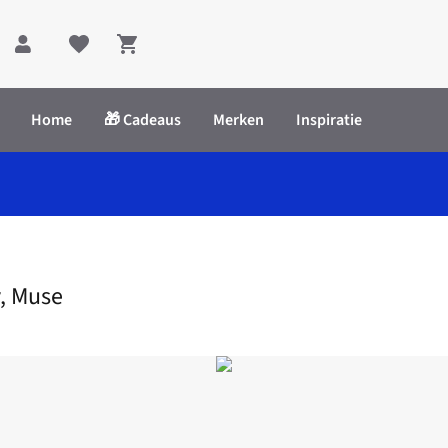
Shopping cart
Home
🎁 Cadeaus
Merken
Inspiratie
Small Tray, Muse
y, Muse