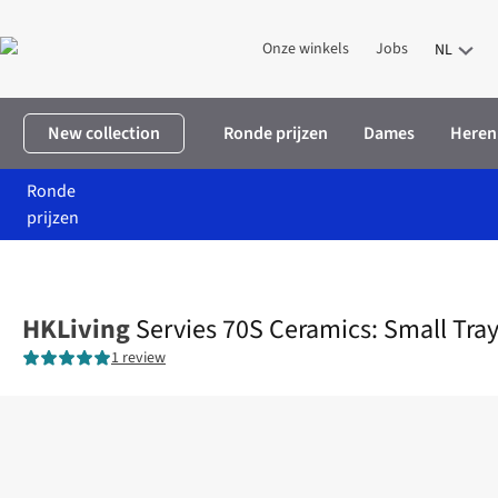
Onze winkels
Jobs
NL
New collection
Ronde prijzen
Dames
Heren
Ronde
prijzen
Home
Home & deco
Wonen
Keuken
Servies 70S Ceramics: 
HKLiving
Servies 70S Ceramics: Small Tra
1 review