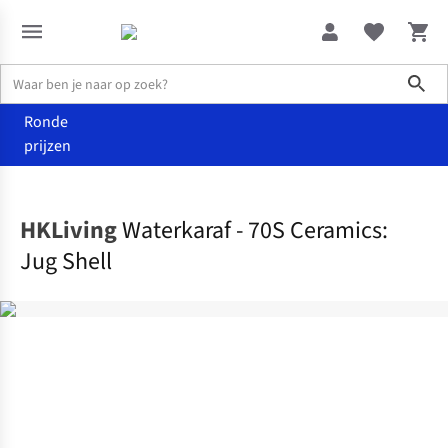
Sho
Ronde
prijzen
Wonen
Keuken
HKLiving
Waterkaraf - 70S Ceramics:
Jug Shell