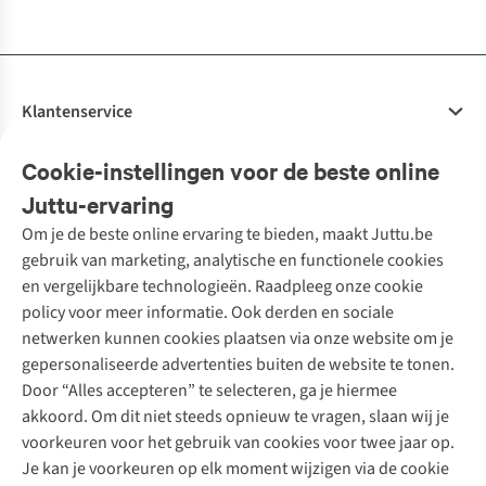
Klantenservice
Veelgestelde vragen
Cookie-instellingen voor de beste online
Onze diensten
Bestellen
Juttu-ervaring
Betalen
Tweedehands - ReJUsed
Om je de beste online ervaring te bieden, maakt Juttu.be
Juttu
10% studentenkorting
Kledingatelier
gebruik van marketing, analytische en functionele cookies
Klarna - achteraf betalen
Personal shopping
Over ons
en vergelijkbare technologieën. Raadpleeg onze cookie
Levering
Merken
Textielbox
Juttu Friends
policy voor meer informatie. Ook derden en sociale
Retourneren
Events / workshops
Inspiratie
netwerken kunnen cookies plaatsen via onze website om je
Nathalie Vleeschouwer
Bestelling herroepen
Werken bij Juttu
gepersonaliseerde advertenties buiten de website te tonen.
Selected dames
Garantie
Meld je aan voor de nieuwsbrief
Onze winkels
Door “Alles accepteren” te selecteren, ga je hiermee
HKLiving
Contact
akkoord. Om dit niet steeds opnieuw te vragen, slaan wij je
De wereld van Juttu
Dickies
Follow us
voorkeuren voor het gebruik van cookies voor twee jaar op.
Verantwoord ondernemen
Sessùn
Je kan je voorkeuren op elk moment wijzigen via de cookie
Toegankelijkheidsverklaring
Strom