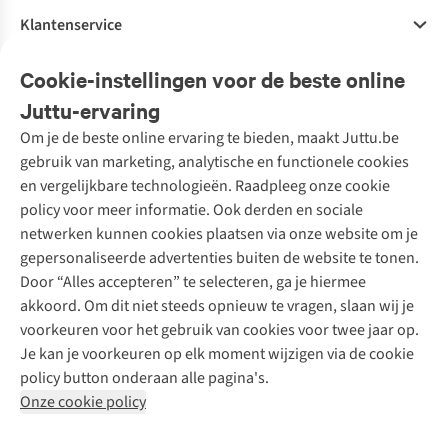
Klantenservice
Veelgestelde vragen
Cookie-instellingen voor de beste online
Onze diensten
Bestellen
Juttu-ervaring
Betalen
Tweedehands - ReJUsed
Om je de beste online ervaring te bieden, maakt Juttu.be
Juttu
10% studentenkorting
Kledingatelier
gebruik van marketing, analytische en functionele cookies
Klarna - achteraf betalen
Personal shopping
Over ons
en vergelijkbare technologieën. Raadpleeg onze cookie
Levering
Merken
Textielbox
Juttu Friends
policy voor meer informatie. Ook derden en sociale
Retourneren
Events / workshops
Inspiratie
netwerken kunnen cookies plaatsen via onze website om je
Nathalie Vleeschouwer
Bestelling herroepen
Werken bij Juttu
gepersonaliseerde advertenties buiten de website te tonen.
Selected dames
Garantie
Meld je aan voor de nieuwsbrief
Onze winkels
Door “Alles accepteren” te selecteren, ga je hiermee
HKLiving
Contact
akkoord. Om dit niet steeds opnieuw te vragen, slaan wij je
De wereld van Juttu
Dickies
Follow us
voorkeuren voor het gebruik van cookies voor twee jaar op.
Verantwoord ondernemen
Sessùn
Je kan je voorkeuren op elk moment wijzigen via de cookie
Toegankelijkheidsverklaring
Strom
policy button onderaan alle pagina's.
O My Bag
Onze cookie policy
Revolution
Disclaimer
Privacy Policy
Algemene voorwaarden
YAS