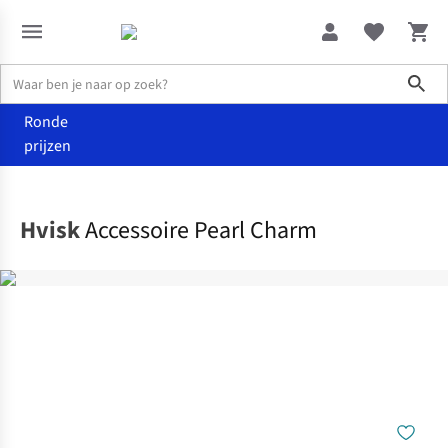
Sho
Ronde
prijzen
Accessoires
Bag charms
Hvisk
Accessoire Pearl Charm