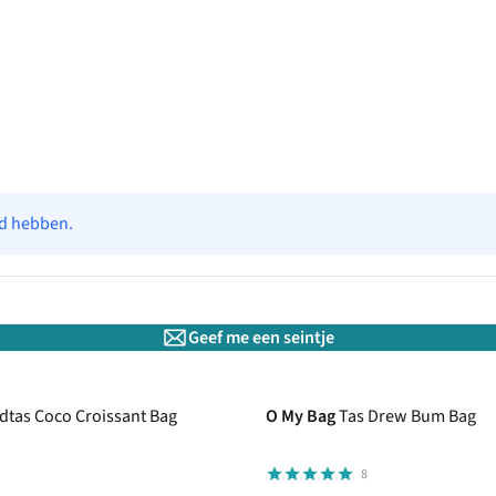
ad hebben.
Geef me een seintje
dtas Coco Croissant Bag
O My Bag
Tas Drew Bum Bag
8