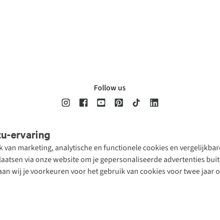
Follow us
tu-ervaring
Disclaimer
Privacy Policy
Algemene voorwaarden
Cookie Policy
ik van marketing, analytische en functionele cookies en vergelijkb
atsen via onze website om je gepersonaliseerde advertenties buite
aan wij je voorkeuren voor het gebruik van cookies voor twee jaar 