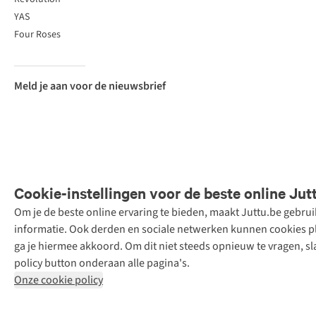
YAS
Four Roses
Meld je aan voor de nieuwsbrief
Cookie-instellingen voor de beste online Jut
Om je de beste online ervaring te bieden, maakt Juttu.be gebru
Retail Concepts
informatie. Ook derden en sociale netwerken kunnen cookies pla
N.V.,
ga je hiermee akkoord. Om dit niet steeds opnieuw te vragen, sl
Smallandlaan
policy button onderaan alle pagina's.
9, 2660
Onze cookie policy
Hoboken
+32 (0)3 828