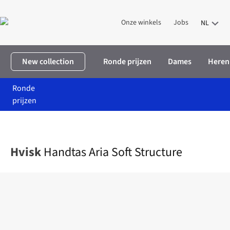
Onze winkels
Jobs
NL
New collection
Ronde prijzen
Dames
Heren
Ronde
prijzen
Home
Dames
Accessoires
Handtassen
Handtas Aria Soft St
Hvisk
Handtas Aria Soft Structure