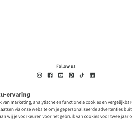
Follow us
tu-ervaring
Disclaimer
Privacy Policy
Algemene voorwaarden
Cookie Policy
ik van marketing, analytische en functionele cookies en vergelijkb
atsen via onze website om je gepersonaliseerde advertenties buite
aan wij je voorkeuren voor het gebruik van cookies voor twee jaar 