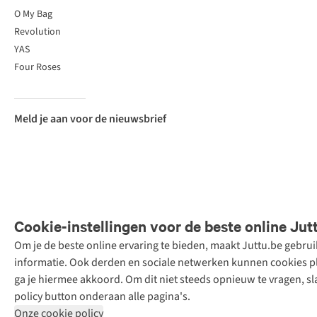
O My Bag
Revolution
YAS
Four Roses
Meld je aan voor de nieuwsbrief
Cookie-instellingen voor de beste online Jut
Om je de beste online ervaring te bieden, maakt Juttu.be gebru
Retail Concepts
informatie. Ook derden en sociale netwerken kunnen cookies pla
N.V.,
ga je hiermee akkoord. Om dit niet steeds opnieuw te vragen, sl
Smallandlaan
policy button onderaan alle pagina's.
9, 2660
Onze cookie policy