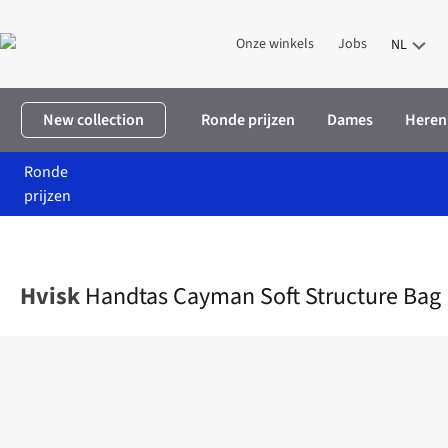
Onze winkels
Jobs
NL
New collection
Ronde prijzen
Dames
Heren
Ronde
prijzen
Home
Dames
Accessoires
Handtassen
Handtas Cayman Soft
Hvisk
Handtas Cayman Soft Structure Bag