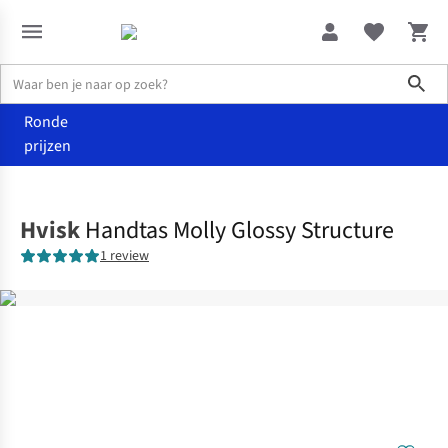
Sho
Ronde
prijzen
Accessoires
Handtassen
Hvisk
Handtas Molly Glossy Structure
1 review