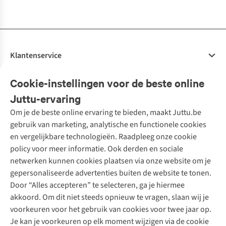
beschikbaar
beschikbaar
beschikbaar
beschikbaar
beschikbaar
beschikbaar
beschikbaar
beschikbaar
%
Klantenservice
Veelgestelde vragen
Cookie-instellingen voor de beste online
Onze diensten
Bestellen
Juttu-ervaring
Betalen
Tweedehands - ReJUsed
Om je de beste online ervaring te bieden, maakt Juttu.be
Juttu
10% studentenkorting
Kledingatelier
gebruik van marketing, analytische en functionele cookies
Klarna - achteraf betalen
Personal shopping
Over ons
en vergelijkbare technologieën. Raadpleeg onze cookie
Levering
Merken
Textielbox
Juttu Friends
policy voor meer informatie. Ook derden en sociale
Retourneren
Events / workshops
Inspiratie
netwerken kunnen cookies plaatsen via onze website om je
Nathalie Vleeschouwer
Bestelling herroepen
Werken bij Juttu
gepersonaliseerde advertenties buiten de website te tonen.
Selected dames
Garantie
Meld je aan voor de nieuwsbrief
Onze winkels
Door “Alles accepteren” te selecteren, ga je hiermee
HKLiving
Contact
akkoord. Om dit niet steeds opnieuw te vragen, slaan wij je
De wereld van Juttu
Dickies
Follow us
voorkeuren voor het gebruik van cookies voor twee jaar op.
Verantwoord ondernemen
Sessùn
Je kan je voorkeuren op elk moment wijzigen via de cookie
Toegankelijkheidsverklaring
Strom