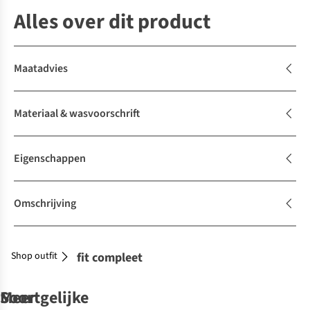
Alles over dit product
Maatadvies
Materiaal & wasvoorschrift
Eigenschappen
Omschrijving
Shop outfit
Maak je outfit compleet
Soortgelijke
Meer