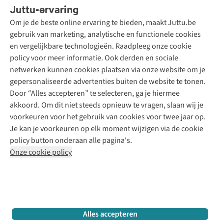
Juttu-ervaring
Betalen
Tweedehands - ReJUsed
Om je de beste online ervaring te bieden, maakt Juttu.be
Juttu
10% studentenkorting
Kledingatelier
gebruik van marketing, analytische en functionele cookies
Klarna - achteraf betalen
Personal shopping
Over ons
en vergelijkbare technologieën. Raadpleeg onze cookie
Levering
Merken
Textielbox
Juttu Friends
policy voor meer informatie. Ook derden en sociale
Retourneren
Events / workshops
Inspiratie
netwerken kunnen cookies plaatsen via onze website om je
Nathalie Vleeschouwer
Bestelling herroepen
Werken bij Juttu
gepersonaliseerde advertenties buiten de website te tonen.
Selected dames
Garantie
Meld je aan voor de nieuwsbrief
Onze winkels
Door “Alles accepteren” te selecteren, ga je hiermee
HKLiving
Contact
akkoord. Om dit niet steeds opnieuw te vragen, slaan wij je
De wereld van Juttu
Dickies
Follow us
voorkeuren voor het gebruik van cookies voor twee jaar op.
Verantwoord ondernemen
Sessùn
Je kan je voorkeuren op elk moment wijzigen via de cookie
Toegankelijkheidsverklaring
Strom
policy button onderaan alle pagina's.
O My Bag
Onze cookie policy
Revolution
Disclaimer
Privacy Policy
Algemene voorwaarden
YAS
Cookie Policy
Four Roses
Retail Concepts N.V.,
Smallandlaan 9,
2660 Hoboken
team@juttu.be
+32 (0)3 828 30 15
Alles accepteren