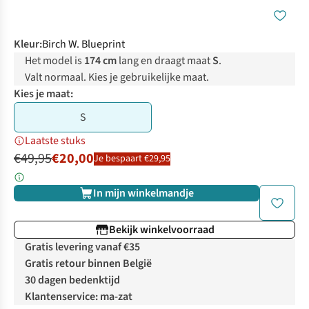
Kleur
:
Birch W. Blueprint
Het model is
174 cm
lang en draagt maat
S
.
Valt normaal. Kies je gebruikelijke maat.
Kies je maat:
S
Laatste stuks
€49,95
€20,00
Je bespaart €29,95
In mijn winkelmandje
Bekijk winkelvoorraad
Gratis levering vanaf €35
Gratis retour binnen België
30 dagen bedenktijd
Klantenservice: ma-zat