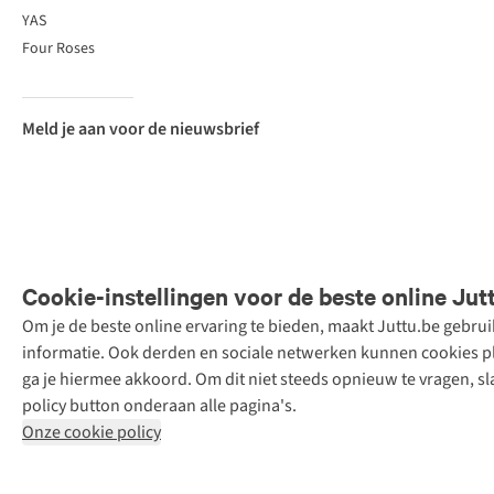
YAS
Four Roses
Meld je aan voor de nieuwsbrief
Cookie-instellingen voor de beste online Jut
Om je de beste online ervaring te bieden, maakt Juttu.be gebru
Retail Concepts
informatie. Ook derden en sociale netwerken kunnen cookies pla
N.V.,
ga je hiermee akkoord. Om dit niet steeds opnieuw te vragen, sl
Smallandlaan
policy button onderaan alle pagina's.
9, 2660
Onze cookie policy
Hoboken
+32 (0)3 828