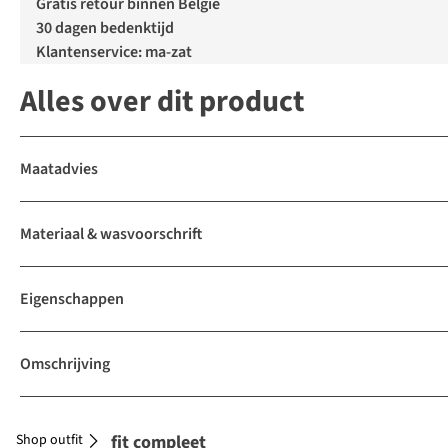
Gratis retour binnen België
30 dagen bedenktijd
Klantenservice: ma-zat
Alles over dit product
Maatadvies
Materiaal & wasvoorschrift
Eigenschappen
Omschrijving
Shop outfit
Maak je outfit compleet