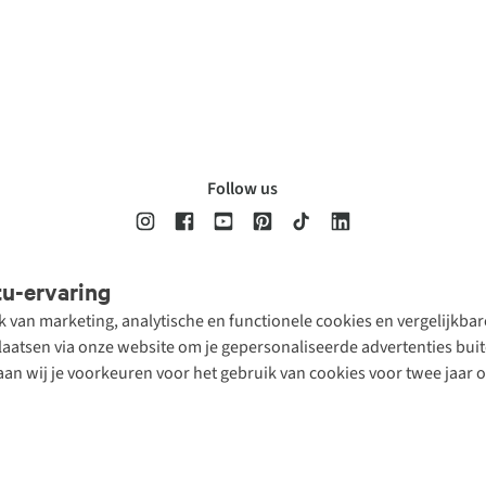
Follow us
tu-ervaring
Disclaimer
Privacy Policy
Algemene voorwaarden
Cookie Policy
ik van marketing, analytische en functionele cookies en vergelijkb
atsen via onze website om je gepersonaliseerde advertenties buite
aan wij je voorkeuren voor het gebruik van cookies voor twee jaar 