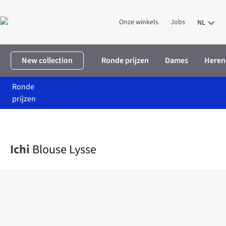
Onze winkels
Jobs
NL
New collection
Ronde prijzen
Dames
Heren
Ronde
prijzen
Home
Dames
Kleding
Hemden & blouses
Blouse Lysse
Ichi
Blouse Lysse