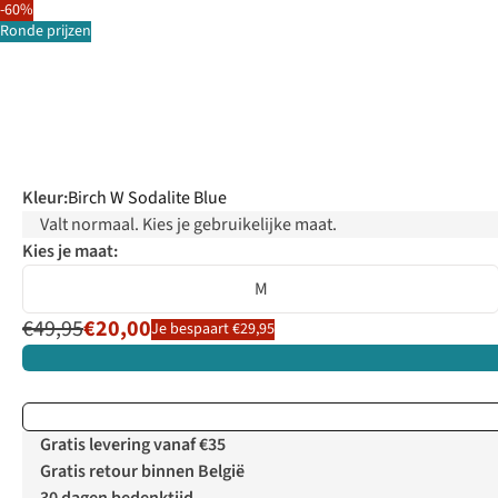
-60%
Ronde prijzen
Kleur
:
Birch W Sodalite Blue
Valt normaal. Kies je gebruikelijke maat.
Kies je maat:
M
€49,95
€20,00
Je bespaart €29,95
Gratis levering vanaf €35
Gratis retour binnen België