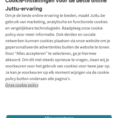
Cookie-instellingen voor de beste online
Onze diensten
Bestellen
Juttu-ervaring
Betalen
Tweedehands - ReJUsed
Om je de beste online ervaring te bieden, maakt Juttu.be
Juttu
10% studentenkorting
Kledingatelier
gebruik van marketing, analytische en functionele cookies
Klarna - achteraf betalen
Personal shopping
Over ons
en vergelijkbare technologieën. Raadpleeg onze cookie
Levering
Merken
Textielbox
Juttu Friends
policy voor meer informatie. Ook derden en sociale
Retourneren
Events / workshops
Inspiratie
netwerken kunnen cookies plaatsen via onze website om je
Nathalie Vleeschouwer
Bestelling herroepen
Werken bij Juttu
gepersonaliseerde advertenties buiten de website te tonen.
Selected dames
Garantie
Meld je aan voor de nieuwsbrief
Onze winkels
Door “Alles accepteren” te selecteren, ga je hiermee
HKLiving
Contact
akkoord. Om dit niet steeds opnieuw te vragen, slaan wij je
De wereld van Juttu
Dickies
Follow us
voorkeuren voor het gebruik van cookies voor twee jaar op.
Verantwoord ondernemen
Sessùn
Je kan je voorkeuren op elk moment wijzigen via de cookie
Toegankelijkheidsverklaring
Strom
policy button onderaan alle pagina's.
O My Bag
Onze cookie policy
Revolution
Disclaimer
Privacy Policy
Algemene voorwaarden
YAS
Cookie Policy
Four Roses
Retail Concepts N.V.,
Smallandlaan 9,
2660 Hoboken
team@juttu.be
+32 (0)3 828 30 15