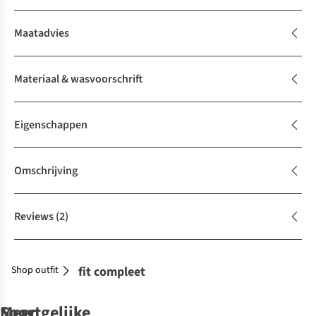
Maatadvies
Materiaal & wasvoorschrift
Eigenschappen
Omschrijving
Reviews
(2)
Shop outfit
Maak je outfit compleet
Soortgelijke
Meer