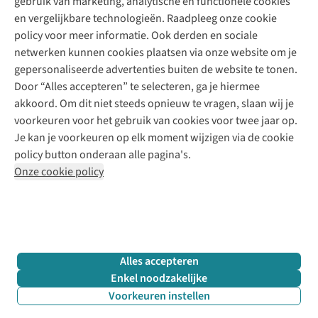
gebruik van marketing, analytische en functionele cookies
Klarna - achteraf betalen
Personal shopping
Over ons
en vergelijkbare technologieën. Raadpleeg onze cookie
Levering
Merken
Textielbox
Juttu Friends
policy voor meer informatie. Ook derden en sociale
Retourneren
Events / workshops
Inspiratie
netwerken kunnen cookies plaatsen via onze website om je
Nathalie Vleeschouwer
Bestelling herroepen
Werken bij Juttu
gepersonaliseerde advertenties buiten de website te tonen.
Selected dames
Garantie
Meld je aan voor de nieuwsbrief
Onze winkels
Door “Alles accepteren” te selecteren, ga je hiermee
HKLiving
Contact
akkoord. Om dit niet steeds opnieuw te vragen, slaan wij je
De wereld van Juttu
Dickies
Follow us
voorkeuren voor het gebruik van cookies voor twee jaar op.
Verantwoord ondernemen
Sessùn
Je kan je voorkeuren op elk moment wijzigen via de cookie
Toegankelijkheidsverklaring
Strom
policy button onderaan alle pagina's.
O My Bag
Onze cookie policy
Revolution
Disclaimer
Privacy Policy
Algemene voorwaarden
YAS
Cookie Policy
Four Roses
Retail Concepts N.V.,
Smallandlaan 9,
2660 Hoboken
team@juttu.be
+32 (0)3 828 30 15
Alles accepteren
BTW BE 0416.762.280
Enkel noodzakelijke
Voorkeuren instellen