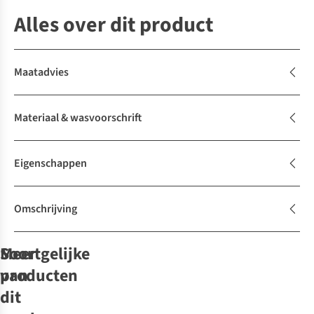
Alles over dit product
Maatadvies
Materiaal & wasvoorschrift
Eigenschappen
Omschrijving
Soortgelijke
Meer
producten
van
dit