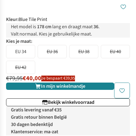
Kleur
:
Blue Tile Print
Het model is
178 cm
lang en draagt maat
36
.
Valt normaal. Kies je gebruikelijke maat.
Kies je maat:
EU 34
EU 36
EU 38
EU 40
EU 42
€79,95
€40,00
Je bespaart €39,95
In mijn winkelmandje
Bekijk winkelvoorraad
Gratis levering vanaf €35
Gratis retour binnen België
30 dagen bedenktijd
Klantenservice: ma-zat