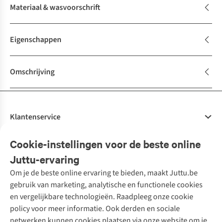
Materiaal & wasvoorschrift
Eigenschappen
Omschrijving
Klantenservice
Veelgestelde vragen
Cookie-instellingen voor de beste online
Onze diensten
Bestellen
Juttu-ervaring
Betalen
Tweedehands - ReJUsed
Om je de beste online ervaring te bieden, maakt Juttu.be
Juttu
10% studentenkorting
Kledingatelier
gebruik van marketing, analytische en functionele cookies
Klarna - achteraf betalen
Personal shopping
Over ons
en vergelijkbare technologieën. Raadpleeg onze cookie
Levering
Merken
Textielbox
Juttu Friends
policy voor meer informatie. Ook derden en sociale
Retourneren
Events / workshops
Inspiratie
netwerken kunnen cookies plaatsen via onze website om je