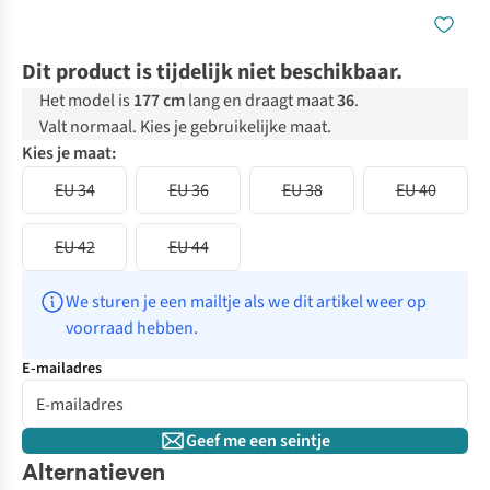
Dit product is tijdelijk niet beschikbaar.
Het model is
177 cm
lang en draagt maat
36
.
Valt normaal. Kies je gebruikelijke maat.
Kies je maat:
EU 34
EU 36
EU 38
EU 40
EU 42
EU 44
We sturen je een mailtje als we dit artikel weer op 
voorraad hebben.
E-mailadres
Geef me een seintje
Alternatieven