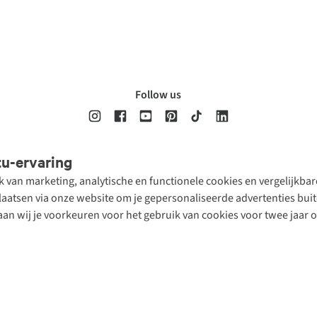
Follow us
tu-ervaring
Disclaimer
Privacy Policy
Algemene voorwaarden
Cookie Policy
ik van marketing, analytische en functionele cookies en vergelijkb
atsen via onze website om je gepersonaliseerde advertenties buite
aan wij je voorkeuren voor het gebruik van cookies voor twee jaar 