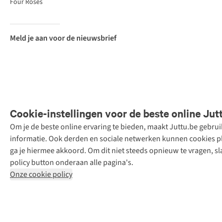
Four Roses
Meld je aan voor de nieuwsbrief
Cookie-instellingen voor de beste online Jut
Om je de beste online ervaring te bieden, maakt Juttu.be gebru
Retail Concepts
informatie. Ook derden en sociale netwerken kunnen cookies pla
N.V.,
ga je hiermee akkoord. Om dit niet steeds opnieuw te vragen, sl
Smallandlaan
policy button onderaan alle pagina's.
9, 2660
Onze cookie policy
Hoboken
+32 (0)3 828
30 15
team@juttu.be