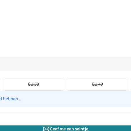
EU 38
EU 40
ad hebben.
Geef me een seintje