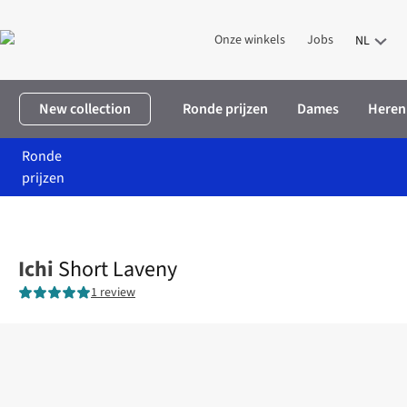
Onze winkels
Jobs
NL
New collection
Ronde prijzen
Dames
Heren
Ronde
prijzen
Home
Dames
Kleding
Shorts
Short Laveny
Ichi
Short Laveny
1 review