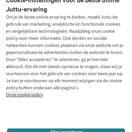
Onze diensten
Bestellen
Juttu-ervaring
Betalen
Tweedehands - ReJUsed
Om je de beste online ervaring te bieden, maakt Juttu.be
Juttu
10% studentenkorting
Kledingatelier
gebruik van marketing, analytische en functionele cookies
Klarna - achteraf betalen
Personal shopping
Over ons
en vergelijkbare technologieën. Raadpleeg onze cookie
Levering
Merken
Textielbox
Juttu Friends
policy voor meer informatie. Ook derden en sociale
Retourneren
Events / workshops
Inspiratie
netwerken kunnen cookies plaatsen via onze website om je
Nathalie Vleeschouwer
Bestelling herroepen
Werken bij Juttu
gepersonaliseerde advertenties buiten de website te tonen.
Selected dames
Garantie
Meld je aan voor de nieuwsbrief
Onze winkels
Door “Alles accepteren” te selecteren, ga je hiermee
HKLiving
Contact
akkoord. Om dit niet steeds opnieuw te vragen, slaan wij je
De wereld van Juttu
Dickies
Follow us
voorkeuren voor het gebruik van cookies voor twee jaar op.
Verantwoord ondernemen
Sessùn
Je kan je voorkeuren op elk moment wijzigen via de cookie
Toegankelijkheidsverklaring
Strom
policy button onderaan alle pagina's.
O My Bag
Onze cookie policy
Revolution
Disclaimer
Privacy Policy
Algemene voorwaarden
YAS
Cookie Policy
Four Roses
Retail Concepts N.V.,
Smallandlaan 9,
2660 Hoboken
team@juttu.be
+32 (0)3 828 30 15