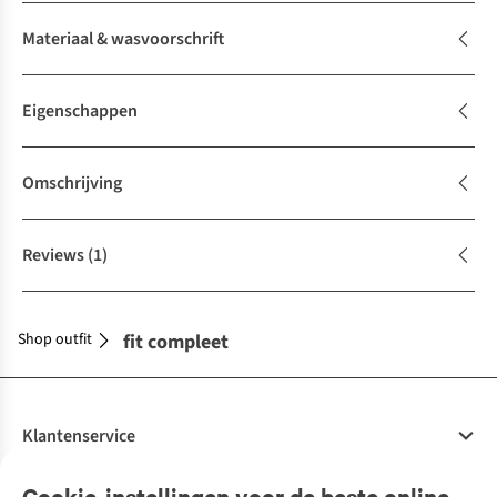
Materiaal & wasvoorschrift
Eigenschappen
Omschrijving
Reviews
(1)
Shop outfit
Maak je outfit compleet
Klantenservice
Veelgestelde vragen
Cookie-instellingen voor de beste online