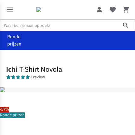
Sho
Ronde
prijzen
Kleding
T-shirts & tops
Ichi
T-Shirt Novola
1 review
-57%
Ronde prijzen