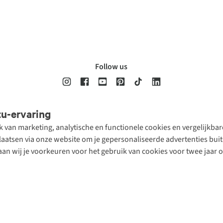
Follow us
tu-ervaring
Disclaimer
Privacy Policy
Algemene voorwaarden
Cookie Policy
ik van marketing, analytische en functionele cookies en vergelijkb
atsen via onze website om je gepersonaliseerde advertenties buite
aan wij je voorkeuren voor het gebruik van cookies voor twee jaar 