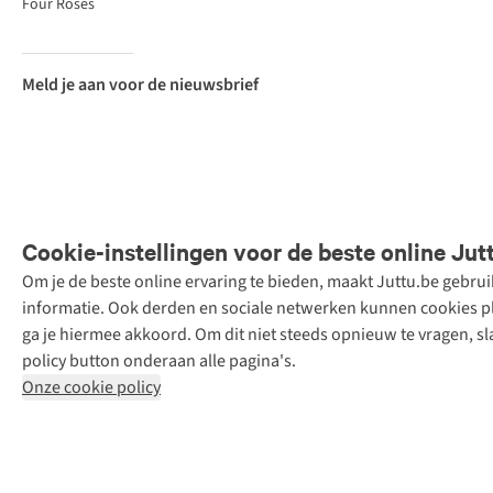
Four Roses
Meld je aan voor de nieuwsbrief
Cookie-instellingen voor de beste online Jut
Om je de beste online ervaring te bieden, maakt Juttu.be gebru
Retail Concepts
informatie. Ook derden en sociale netwerken kunnen cookies pla
N.V.,
ga je hiermee akkoord. Om dit niet steeds opnieuw te vragen, sl
Smallandlaan
policy button onderaan alle pagina's.
9, 2660
Onze cookie policy
Hoboken
+32 (0)3 828
30 15
team@juttu.be