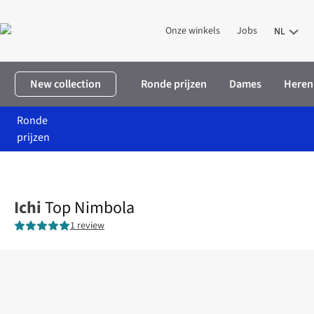
Onze winkels
Jobs
NL
New collection
Ronde prijzen
Dames
Heren
Ronde
prijzen
Home
Dames
Kleding
T-shirts & tops
Top Nimbola
Ichi
Top Nimbola
1 review