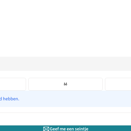
M
ad hebben.
Geef me een seintje