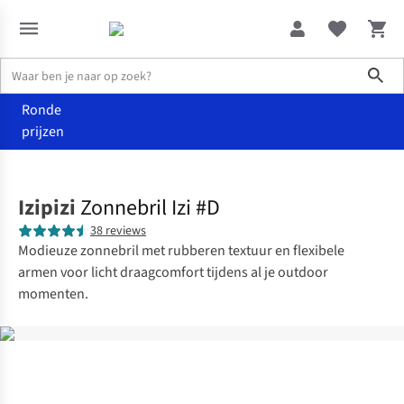
Sho
Ronde
prijzen
Accessoires
Zonnebrillen
Izipizi
Zonnebril Izi #D
38 reviews
Modieuze zonnebril met rubberen textuur en flexibele
armen voor licht draagcomfort tijdens al je outdoor
momenten.