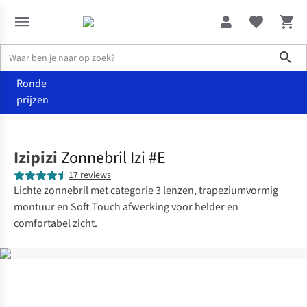
Sho
Ronde
prijzen
Accessoires
Zonnebrillen
Izipizi
Zonnebril Izi #E
17 reviews
Lichte zonnebril met categorie 3 lenzen, trapeziumvormig
montuur en Soft Touch afwerking voor helder en
comfortabel zicht.