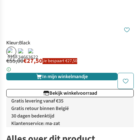
Kleur
:
Black
%
€55,00
€27,50
Je bespaart €27,50
In mijn winkelmandje
Bekijk winkelvoorraad
Gratis levering vanaf €35
Gratis retour binnen België
30 dagen bedenktijd
Klantenservice: ma-zat
Alles over dit product