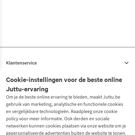
Office
Office
38
38
4
38
4
17
38
17
1
kleur
1
kleur
5
kleuren beschikbaar
7
kleuren
1
kleur
4
kleuren
€45,00
€45,00
€55,00
€45,00
€55,00
€45,00
€45,00
€45,00
beschikbaar
beschikbaar
beschikbaar
beschikbaar
beschikbaar
7
kleuren
7
kleuren
3
kleuren
7
kleuren
3
kleuren
4
kleuren
7
kleuren
4
kleuren
beschikbaar
beschikbaar
beschikbaar
beschikbaar
beschikbaar
beschikbaar
beschikbaar
beschikbaar
%
%
Klantenservice
Veelgestelde vragen
Cookie-instellingen voor de beste online
Onze diensten
Bestellen
Juttu-ervaring
Betalen
Tweedehands - ReJUsed
Om je de beste online ervaring te bieden, maakt Juttu.be
Juttu
10% studentenkorting
Kledingatelier
gebruik van marketing, analytische en functionele cookies
Klarna - achteraf betalen
Personal shopping
Over ons
en vergelijkbare technologieën. Raadpleeg onze cookie
Levering
Merken
Textielbox
Juttu Friends
policy voor meer informatie. Ook derden en sociale
Retourneren
Events / workshops
Inspiratie
netwerken kunnen cookies plaatsen via onze website om je
Nathalie Vleeschouwer
Bestelling herroepen
Werken bij Juttu
gepersonaliseerde advertenties buiten de website te tonen.
Selected dames