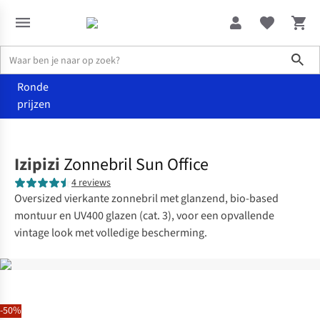
Sho
Ronde
prijzen
Accessoires
Zonnebrillen
Izipizi
Zonnebril Sun Office
4 reviews
Oversized vierkante zonnebril met glanzend, bio-based
montuur en UV400 glazen (cat. 3), voor een opvallende
vintage look met volledige bescherming.
-50%