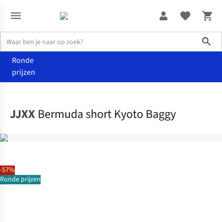
Sho
Ronde
prijzen
Kleding
Shorts
JJXX
Bermuda short Kyoto Baggy
-57%
Ronde prijzen