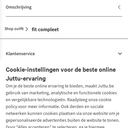
Omschrijving
Shop outfit
Maak je outfit compleet
Klantenservice
Veelgestelde vragen
Cookie-instellingen voor de beste online
Onze diensten
Bestellen
Juttu-ervaring
Betalen
Tweedehands - ReJUsed
Om je de beste online ervaring te bieden, maakt Juttu.be
Juttu
10% studentenkorting
Kledingatelier
gebruik van marketing, analytische en functionele cookies
Klarna - achteraf betalen
Personal shopping
Over ons
en vergelijkbare technologieën. Raadpleeg onze cookie
Levering
Merken
Textielbox
Juttu Friends
policy voor meer informatie. Ook derden en sociale
Retourneren
Events / workshops
Inspiratie
netwerken kunnen cookies plaatsen via onze website om je
Nathalie Vleeschouwer
Bestelling herroepen
Werken bij Juttu
gepersonaliseerde advertenties buiten de website te tonen.
Selected dames
Garantie
Meld je aan voor de nieuwsbrief
Onze winkels
Door “Alles accepteren” te selecteren, ga je hiermee